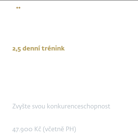
2,5 denní trénink
Strategické myš
30. 11. + 1. 12. + 15. 12. 2026
| podzimní termín
Zvyšte svou konkurenceschopnost
47.900 Kč (včetně PH)