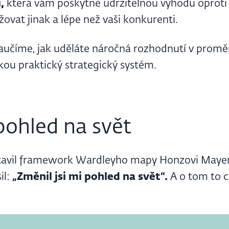
í,
která vám poskytne udržitelnou výhodu oprot
ovat jinak a lépe než vaši konkurenti.
aučíme, jak uděláte náročná rozhodnutí v prom
kou praktický strategický systém.
ohled na svět
tavil framework Wardleyho mapy Honzovi Mayer
il:
„Změnil jsi mi pohled na svět“.
A o tom to ce