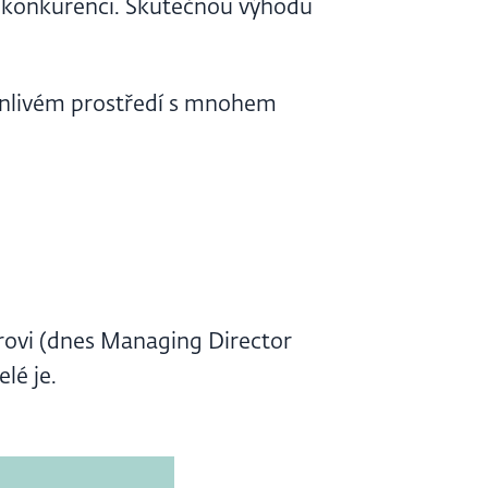
i konkurenci. Skutečnou výhodu
ěnlivém prostředí s mnohem
ovi (dnes Managing Director
lé je.