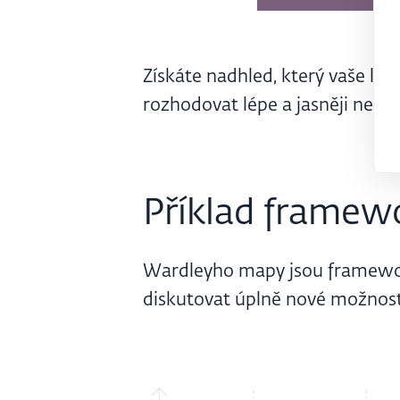
Získáte nadhled, který vaše ko
rozhodovat lépe a jasněji než dř
Příklad framew
Wardleyho mapy jsou framework
diskutovat úplně nové možnosti