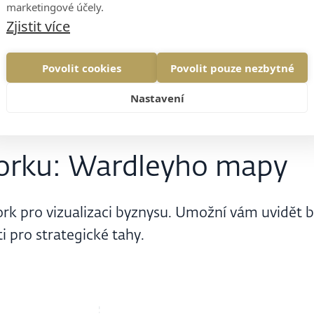
marketingové účely.
Zjistit více
nkurence nemá. Začnete diskutovat o jiných obl
Povolit cookies
Povolit pouze nezbytné
ív.
Nastavení
orku: Wardleyho mapy
 pro vizualizaci byznysu. Umožní vám uvidět b
 pro strategické tahy.