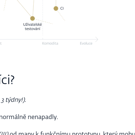
ci?
 3 týdny!)
.
 normálně nenapadly.
(!!!)
od mapy k funkčnímu prototypu, který mohu 