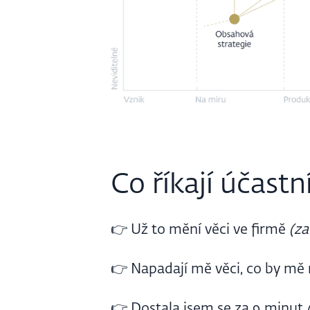
Co říkají účastní
👉 Už to mění věci ve firmě
(za
👉 Napadají mě věci, co by mě
👉 Dostala jsem se za 9 minut