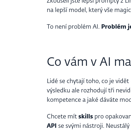
Zkoušeli jste lepší prompty z L
na lepší model, který vše magic
To není problém AI.
Problém j
Co vám v AI ma
Lidé se chytají toho, co je vidě
výsledku ale rozhodují tři nevi
kompetence a jaké dáváte mo
Chcete mít
skills
pro opakovan
API
se svými nástroji. Neustál