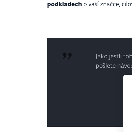
podkladech
o vaší značce, cíl
Jako jestli t
pošlete návod