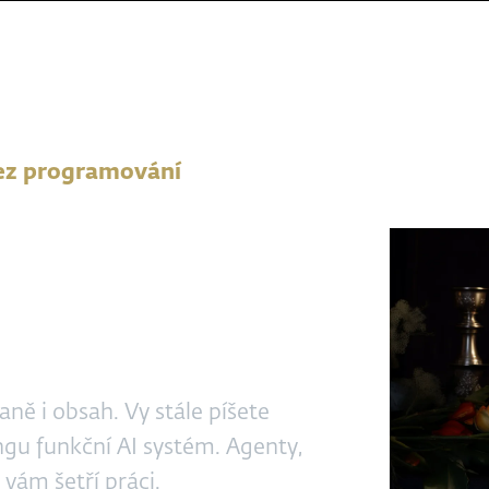
 bez programování
ab
ě i obsah. Vy stále píšete
gu funkční AI systém. Agenty,
 vám šetří práci.