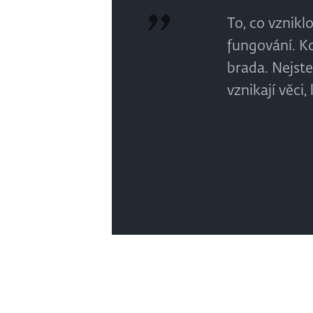
To, co vznikl
fungování. K
brada. Nejste
vznikají věci,