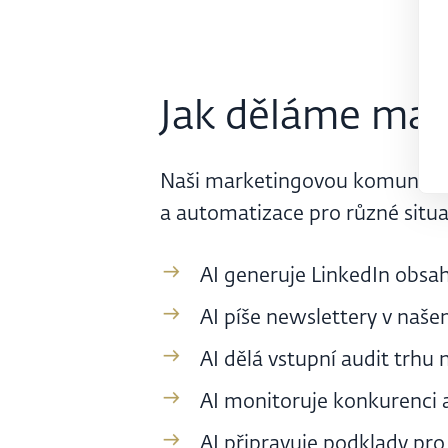
Jak děláme mar
Naši marketingovou komunikaci 
a automatizace pro různé situa
AI generuje LinkedIn obsah
AI píše newslettery v naše
AI dělá vstupní audit trhu
AI monitoruje konkurenci a
AI připravuje podklady pr