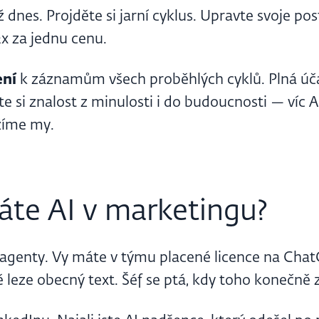
dnes. Projděte si jarní cyklus. Upravte svoje po
x za jednu cenu.
ení
k záznamům všech proběhlých cyklů. Plná úča
e si znalost z minulosti i do budoucnosti — víc 
žíme my.
áte AI v marketingu?
 agenty. Vy máte v týmu placené licence na Cha
ně leze obecný text. Šéf se ptá, kdy toho konečně 