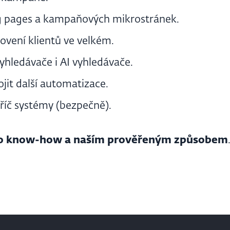
ng pages a kampaňových mikrostránek.
lovení klientů ve velkém.
yhledávače i AI vyhledávače.
jit další automatizace.
říč systémy (bezpečně).
ho know-how a naším prověřeným způsobem