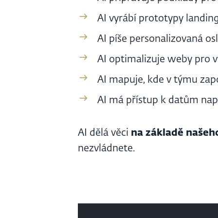
AI vyrábí prototypy landi
AI píše personalizovaná os
AI optimalizuje weby pro v
AI mapuje, kde v týmu zapo
AI má přístup k datům nap
AI dělá věci
na základě naše
nezvládnete.