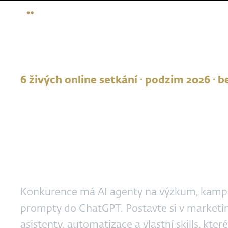
6 živých online setkání · podzim 2026 ·
AI Marketing L
6. 10. - 26. 11. 2026
| 13:00 - 16:00
23. 2. - 13. 5. 2027
| 13:00 - 16:00
Konkurence má AI agenty na výzkum, kampan
prompty do ChatGPT. Postavte si v marketin
asistenty, automatizace a vlastní skills, které