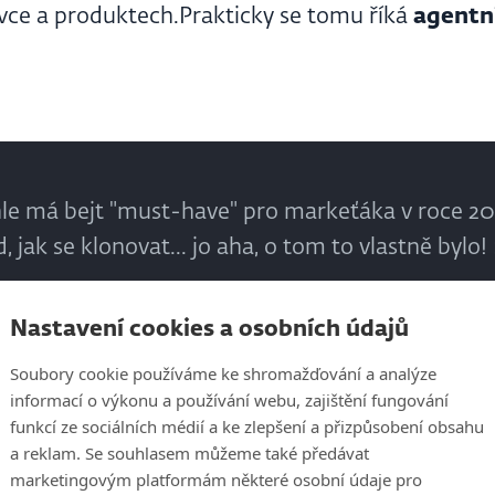
ovce a produktech.Prakticky se tomu říká
agentn
ohle má bejt "must-have" pro markeťáka v roce 2
, jak se klonovat... jo aha, o tom to vlastně bylo!
Nastavení cookies a osobních údajů
Jakub Rafaj
Soubory cookie používáme ke shromažďování a analýze
senior product manager, Milton
informací o výkonu a používání webu, zajištění fungování
funkcí ze sociálních médií a ke zlepšení a přizpůsobení obsahu
a reklam. Se souhlasem můžeme také předávat
marketingovým platformám některé osobní údaje pro