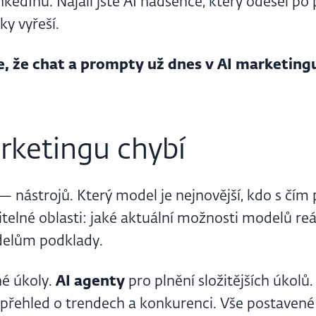
inkedInu. Najali jste AI nadšence, který odešel po
ky vyřeší.
e, že chat a prompty už dnes v AI marketingu
rketingu chybí
t — nástrojů. Který model je nejnovější, kdo s čím 
ditelné oblasti: jaké aktuální možnosti modelů re
delům podklady.
é úkoly.
AI agenty
pro plnění složitějších úkol
ý přehled o trendech a konkurenci. Vše postaven