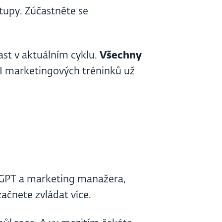
stupy. Zúčastněte se
st v aktuálním cyklu.
Všechny
AI marketingových tréninků už
tGPT a marketing manažera,
začnete zvládat více.