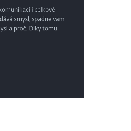
 komunikaci i celkové
a dává smysl, spadne vám
smysl a proč. Díky tomu