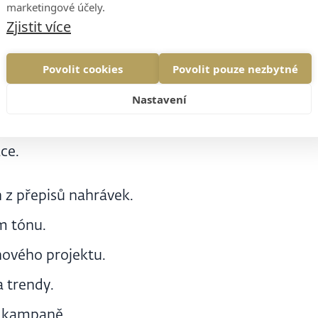
marketingové účely.
Zjistit více
Povolit cookies
Povolit pouze nezbytné
keting v House of Řezáč
Nastavení
orchestruje jeden člověk. Tým rozšiřujeme přes
ce.
 z přepisů nahrávek.
m tónu.
 nového projektu.
 trendy.
o kampaně.