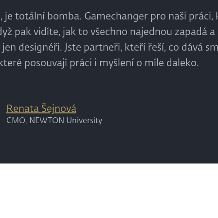
o, je totální bomba. Gamechanger pro naši práci,
dyž pak vidíte, jak to všechno najednou zapadá 
 jen designéři. Jste partneři, kteří řeší, co dává 
 které posouvají práci i myšlení o míle daleko.
Renata Šejnová
CMO, NEWTON University