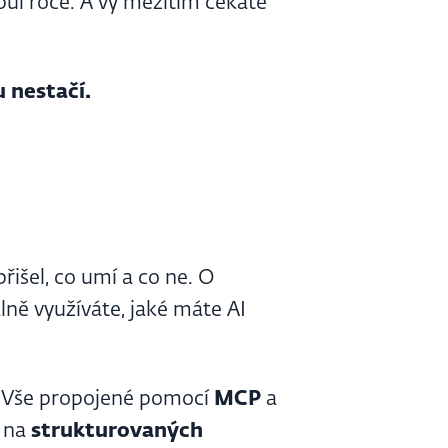
 půl roce. A vy mezitím čekáte
 nestačí.
přišel, co umí a co ne. O
álně využíváte, jaké máte AI
ů. Vše propojené pomocí
MCP
a
é na
strukturovaných