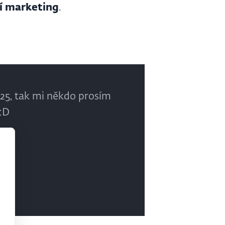
í marketing
.
025, tak mi někdo prosím
 :D