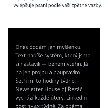
vylepšuje psaní podle vaší zpětné vazby.
Dnes dodám jen myšlenku.
Text napíše systém, který jsme
si nastavili — během vteřin. Já
ho jen projdu a doupravím.
Šetří mi to hodiny týdně.
Newsletter House of Řezáč
vychází každé úterý, LinkedIn
post 3–4× týdně. Za oběma