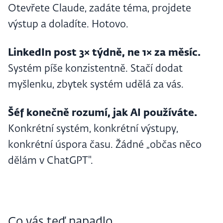
Otevřete Claude, zadáte téma, projdete
výstup a doladíte. Hotovo.
LinkedIn post 3× týdně, ne 1× za měsíc.
Systém píše konzistentně. Stačí dodat
myšlenku, zbytek systém udělá za vás.
Šéf konečně rozumí, jak AI používáte.
Konkrétní systém, konkrétní výstupy,
konkrétní úspora času. Žádné „občas něco
dělám v ChatGPT".
Co vás teď napadlo