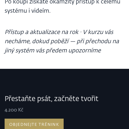
Po koupi získáte okamžitý přístup k celému
systému i videím.
Přístup a aktualizace na rok · V kurzu vás
necháme, dokud poběží — při přechodu na
jiný systém vás předem upozorníme
Přestaňte psát, začněte tvořit
4.200 Kč
OBJEDNEJTE TRÉNINK