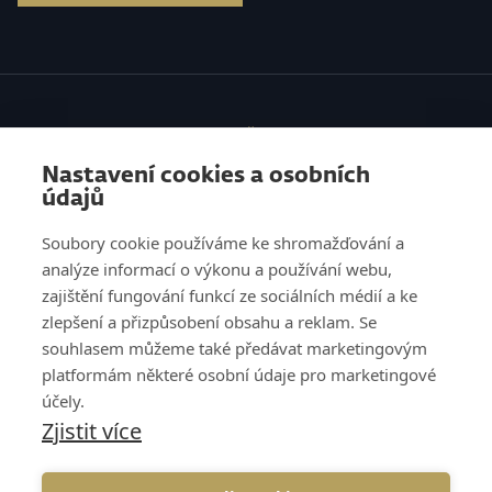
SLUŽBY
Nastavení cookies a osobních
VZDĚLÁVÁNÍ
údajů
O NÁS
Soubory cookie používáme ke shromažďování a
analýze informací o výkonu a používání webu,
REFERENCE
zajištění fungování funkcí ze sociálních médií a ke
zlepšení a přizpůsobení obsahu a reklam. Se
KNOW HOW
souhlasem můžeme také předávat marketingovým
platformám některé osobní údaje pro marketingové
KARIÉRA
účely.
Zjistit více
KONTAKT