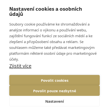
SLUŽBY
Nastavení cookies a osobních
VZDĚLÁVÁNÍ
údajů
O NÁS
Soubory cookie používáme ke shromažďování a
analýze informací o výkonu a používání webu,
REFERENCE
zajištění fungování funkcí ze sociálních médií a ke
zlepšení a přizpůsobení obsahu a reklam. Se
KNOW HOW
souhlasem můžeme také předávat marketingovým
platformám některé osobní údaje pro marketingové
KARIÉRA
účely.
Zjistit více
KONTAKT
Povolit cookies
Povolit pouze nezbytné
COOKIES
GDPR
NAHORU↑
Nastavení