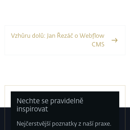
Vzhůru dolů: Jan Řezáč o Webflow
CMS
Nechte se pravidelně
inspirovat
Nejčerstvější poznatky z naší praxe.