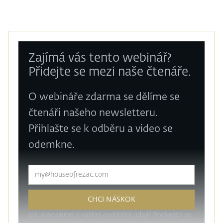
Zajímá vás tento webinář?
Přidejte se mezi naše čtenáře.
O webináře zdarma se dělíme se
čtenáři našeho newsletteru.
Přihlašte se k odběru a video se
odemkne.
Jak pracujeme s vašimi osobními údaji? Podívejte se