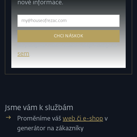
nové informace.
Jak pracujeme s vašimi osobními údaji? Podívejte se
sem
.
Jsme vám k službám
Proměníme váš
web či e-shop
v
generátor na zákazníky