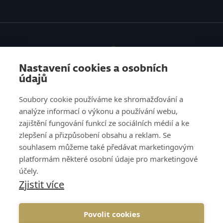
SLUŽBY
Nastavení cookies a osobních
VZDĚLÁVÁNÍ
údajů
O NÁS
Soubory cookie používáme ke shromažďování a
analýze informací o výkonu a používání webu,
REFERENCE
zajištění fungování funkcí ze sociálních médií a ke
zlepšení a přizpůsobení obsahu a reklam. Se
KNOW HOW
souhlasem můžeme také předávat marketingovým
platformám některé osobní údaje pro marketingové
KARIÉRA
účely.
Zjistit více
KONTAKT
Povolit cookies