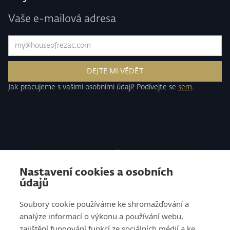
Vaše e-mailová adresa
Jak pracujeme s vašimi osobními údaji? Podívejte se
sem
.
SLUŽBY
Nastavení cookies a osobních
VZDĚLÁVÁNÍ
údajů
O NÁS
Soubory cookie používáme ke shromažďování a
analýze informací o výkonu a používání webu,
REFERENCE
zajištění fungování funkcí ze sociálních médií a ke