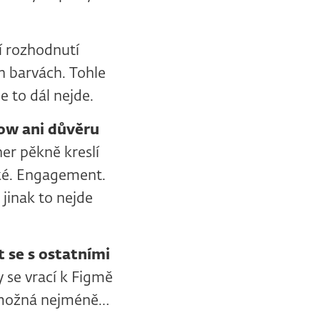
lí rozhodnutí
h barvách. Tohle
e to dál nejde.
ow ani důvěru
ner pěkně kreslí
cké. Engagement.
 jinak to nejde
t se s
ostatními
y se vrací k Figmě
o možná nejméně…