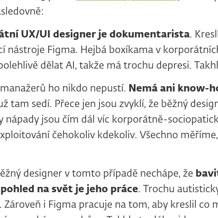
ásledovně:
átní UX/UI designer je dokumentarista
. Kres
ocí nástroje Figma. Hejbá boxíkama v korporátníc
polehlivě dělat AI, takže má trochu depresi. Takhl
lu manažerů ho nikdo nepustí.
Nemá ani know-h
 už tam sedí. Přece jen jsou zvyklí, že běžný desig
 ty nápady jsou čím dál víc korporátně-sociopati
Exploitování čehokoliv kdekoliv. Všechno měříme,
ěžný designer v tomto případě nechápe, že
bavi
pohled na svět je jeho práce
. Trochu autistick
. Zároveň i Figma pracuje na tom, aby kreslil c