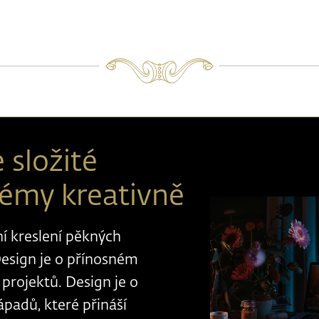
 složité
lémy kreativně
í kreslení pěkných
esign je o přínosném
projektů. Design je o
ápadů, které přináší