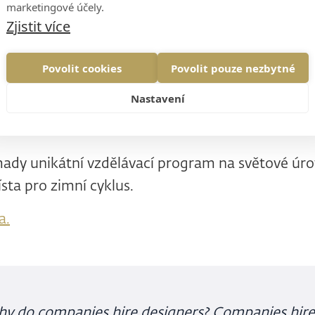
marketingové účely.
Zjistit více
í
padů
Povolit cookies
Povolit pouze nezbytné
ojů
Nastavení
tů
ady unikátní vzdělávací program na světové úr
sta pro zimní cyklus.
a.
y do companies hire designers? Companies hire