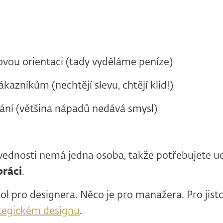
ovou orientaci (tady vyděláme peníze)
azníkům (nechtějí slevu, chtějí klid!)
ání (většina nápadů nedává smysl)
vednosti nemá jedna osoba, takže potřebujete u
ráci
.
ol pro designera. Něco je pro manažera. Pro jist
tegickém designu
.