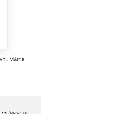
ovni. Máme
 us because