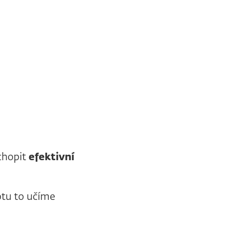
chopit
efektivní
otu to učíme