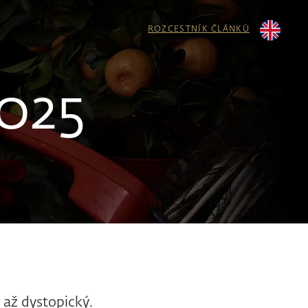
ROZCESTNÍK ČLÁNKŮ
2025
 až dystopický.