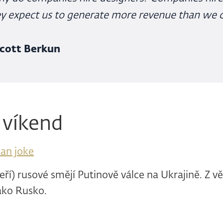
y expect us to generate more revenue than we c
Scott Berkun
 víkend
ian joke
ří) rusové smějí Putinově válce na Ukrajině. Z vět
ako Rusko.