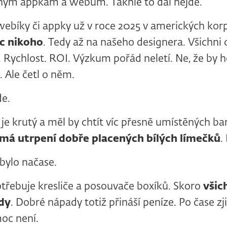
ným appkám a webům. Takhle to dál nejde.
 webíky či appky už v roce 2025 v amerických kor
c nikoho
. Tedy až na našeho designera. Všichni o
. Rychlost. ROI. Výzkum pořád neletí. Ne, že by 
. Ale četl o něm.
de.
 je krutý a měl by chtít víc přesně umístěných b
ímá utrpení dobře placených bílých límečků
.
 bylo načase.
třebuje kresliče a posouvače boxíků. Skoro
všic
dy
. Dobré nápady totiž přináší peníze. Po čase zj
oc není.