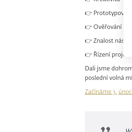
👉 Prototypován
👉 Ověřování ná
👉 Znalost nástr
👉 Řízení projek
Dali jsme dohrom
poslední volná mí
Začínáme 3.
únor
„Wh