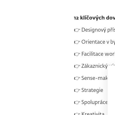
12 klíčových do
👉 Designový pří
👉 Orientace v b
👉 Facilitace wo
👉 Zákaznický v
👉 Sense-makin
👉 Strategie
👉 Spolupráce se
👉 Kreativita