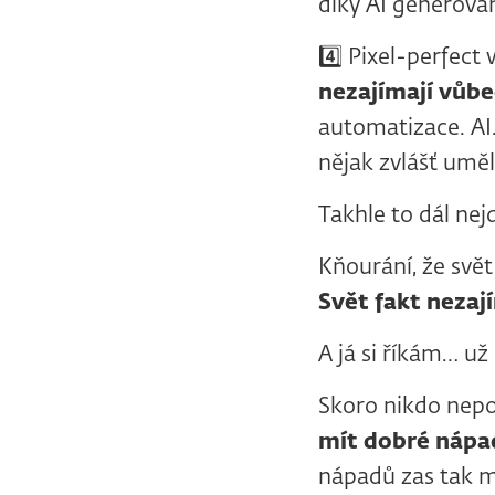
díky AI generova
4️⃣ Pixel-perfect
nezajímají vůbe
automatizace. AI
nějak zvlášť uměl
Takhle to dál nej
Kňourání, že svět
Svět fakt nezaj
A já si říkám… už
Skoro nikdo nepo
mít dobré nápa
nápadů zas tak m