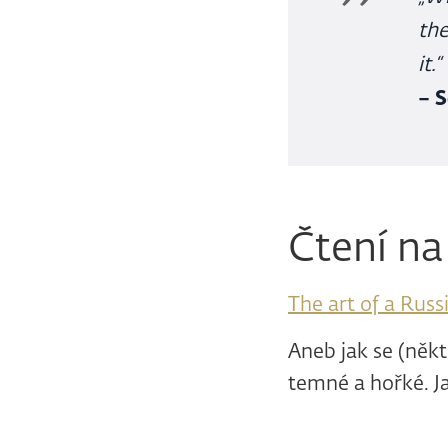
the
it.“
– 
Čtení na
The art of a Russ
Aneb jak se (někte
temné a hořké. J