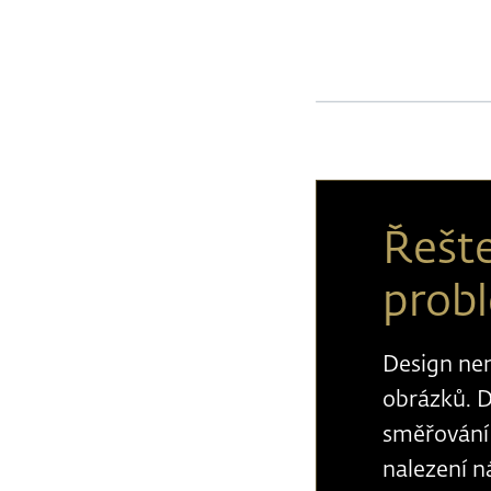
Řešte
prob
Design nen
obrázků. D
směřování 
nalezení n