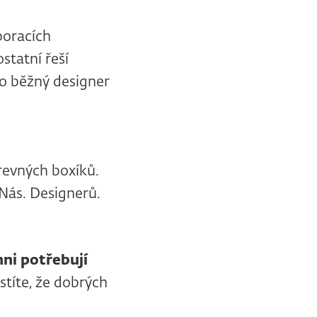
poracích
statní řeší
ho běžný designer
arevných boxíků.
 Nás. Designerů.
hni potřebují
istíte, že dobrých