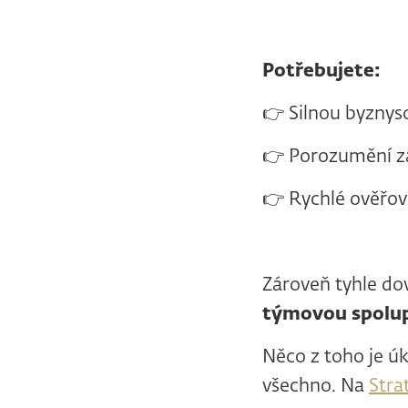
Potřebujete:
👉 Silnou byznys
👉 Porozumění zák
👉 Rychlé ověřov
Zároveň tyhle do
týmovou spolup
Něco z toho je úk
všechno. Na
Stra