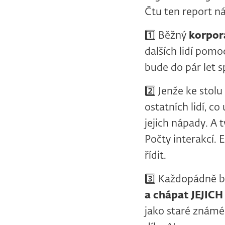
Čtu ten report n
1️⃣ Běžný
korpor
dalších lidí pom
bude do pár let s
2️⃣ Jenže ke sto
ostatních lidí, co
jejich nápady. A
Počty interakcí. 
řídit.
3️⃣ Každopádně b
a
chápat JEJICH 
jako staré známé