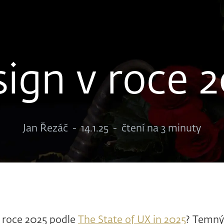
ign v roce 
Jan Řezáč
-
14.1.25
-
čtení na 3 minuty
v roce 2025 podle
The State of UX in 2025
? Temný