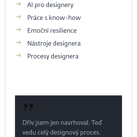
AI pro designery
Práce s know-how
Emoční resilience
Nástroje designera
Procesy designera
Dřív jsem jen navrhoval. Teď
vedu celý designový proces.