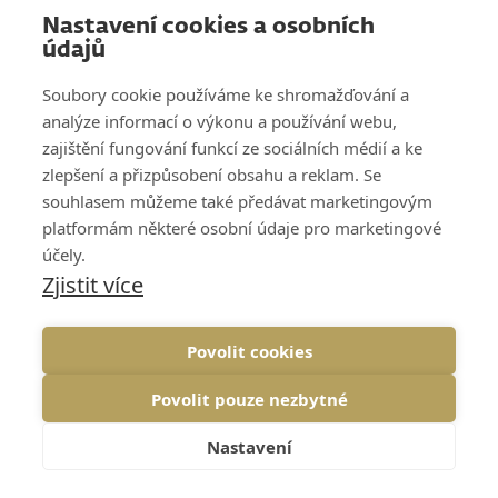
Nastavení cookies a osobních
údajů
Soubory cookie používáme ke shromažďování a
analýze informací o výkonu a používání webu,
zajištění fungování funkcí ze sociálních médií a ke
zlepšení a přizpůsobení obsahu a reklam. Se
souhlasem můžeme také předávat marketingovým
platformám některé osobní údaje pro marketingové
účely.
Odpověděli jsme 621 dotazů
Zjistit více
účastníků. Všechny jsou v Teachable.
Povolit cookies
Povolit pouze nezbytné
Nastavení