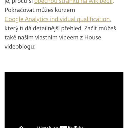
je, pročti si
obecnou stránku na wikipedii
.
Pokračovat můžeš kurzem
Google Analytics individual qualification
,
který ti dá detailnější přehled. Začít můžeš
také naším vlastním videem z House
videoblogu: