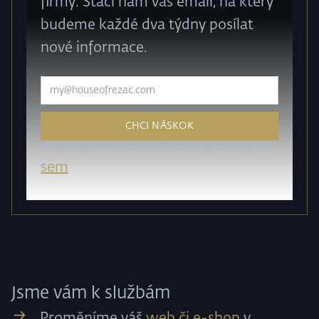
firmy. Stačí nám váš email, na který
budeme každé dva týdny posílat
nové informace.
Jak pracujeme s vašimi osobními údaji? Podívejte se
sem
.
Jsme vám k službám
Proměníme váš
web či e-shop
v