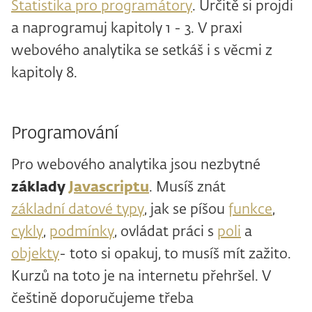
Statistika pro programátory
. Určitě si projdi
a naprogramuj kapitoly 1 - 3. V praxi
webového analytika se setkáš i s věcmi z
kapitoly 8.
Programování
Pro webového analytika jsou nezbytné
základy
Javascriptu
. Musíš znát
základní datové typy
, jak se píšou
funkce
,
cykly
,
podmínky
, ovládat práci s
poli
a
objekty
- toto si opakuj, to musíš mít zažito.
Kurzů na toto je na internetu přehršel. V
češtině doporučujeme třeba