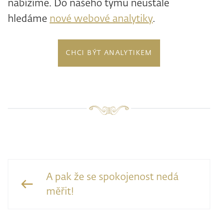
nabízíme. Do našeho týmu neustále
hledáme
nové webové analytiky
.
CHCI BÝT ANALYTIKEM
A pak že se spokojenost nedá
měřit!