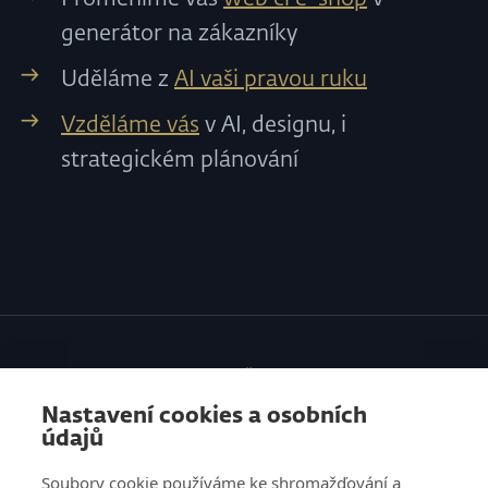
generátor na zákazníky
Uděláme z
AI vaši pravou ruku
Vzděláme vás
v AI, designu, i
strategickém plánování
SLUŽBY
Nastavení cookies a osobních
VZDĚLÁVÁNÍ
údajů
O NÁS
Soubory cookie používáme ke shromažďování a