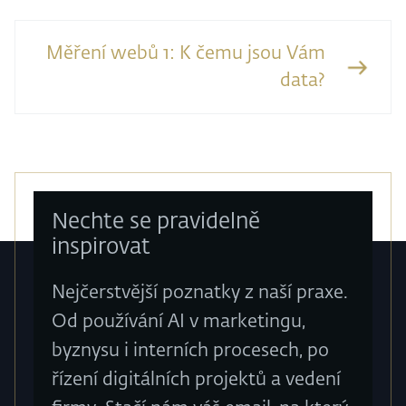
Měření webů 1: K čemu jsou Vám
data?
Nechte se pravidelně
inspirovat
Nejčerstvější poznatky z naší praxe.
Od používání AI v marketingu,
byznysu i interních procesech, po
řízení digitálních projektů a vedení