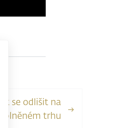
Jak se odlišit na
̌eplněném trhu