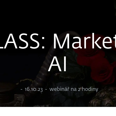
SS: Market
AI
-
16.10.23
-
webinář na 2 hodiny