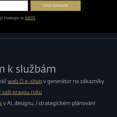
sem
i? Podívejte se
.
m k službám
váš
web či e-shop
v generátor na zákazníky
I vaši pravou ruku
s
v AI, designu, i strategickém plánování