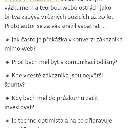
výzkumem a tvorbou webů ostrých jako
břitva zabývá v různých pozicích už 20 let.
Proto autor se za vás snažil vypátrat …
🔸 Jak často je překážka v konverzi zákazníka
mimo web?
🔸 Proč bych měl být v komunikaci odlišný?
🔸 Kde v cestě zákazníka jsou největší
špunty?
🔸 Kdy bych měl do průzkumu začít
investovat?
🔸 Je techno optimista a na co připravuje