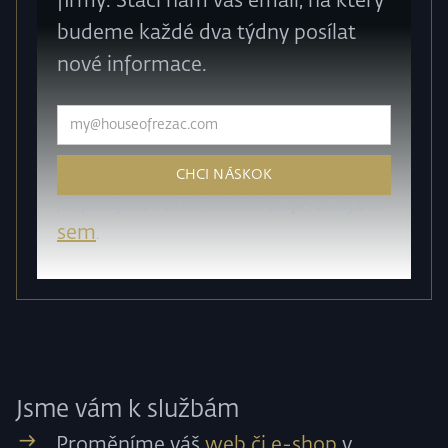
firmy. Stačí nám váš email, na který
budeme každé dva týdny posílat
nové informace.
Jak pracujeme s vašimi osobními údaji? Podívejte se
sem
.
Jsme vám k službám
Proměníme váš
web či e-shop
v