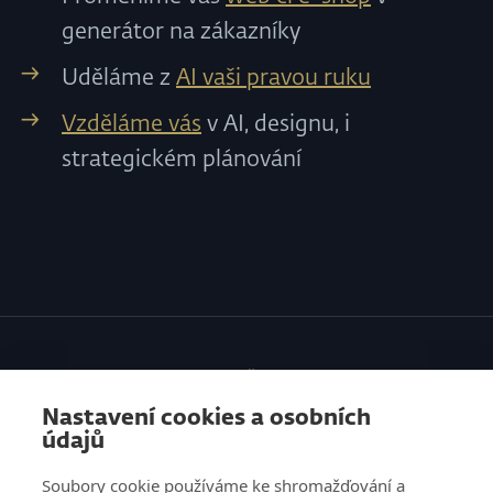
generátor na zákazníky
Uděláme z
AI vaši pravou ruku
Vzděláme vás
v AI, designu, i
strategickém plánování
SLUŽBY
Nastavení cookies a osobních
VZDĚLÁVÁNÍ
údajů
O NÁS
Soubory cookie používáme ke shromažďování a