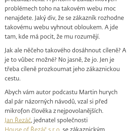
problémech toho na takovém webu moc
nenajdete. Jaký div, že se zákazník rozhodne
takovému webu vyhnout obloukem. A jde
tam, kde má pocit, že mu rozumějí.
Jak ale něčeho takového dosáhnout cíleně? A
je to vůbec možné? No jasně, že jo. Jen je
třeba cíleně prozkoumat jeho zákaznickou
cestu.
Abych vám autor podcastu Martin hurych
dal pár názorných návodů, vzal si před
mikrofon člověka z nejpovolanějších.
Jan Řezáč
, jednatel společnosti
House of Řezáč s.r.o.
se zákaznickým