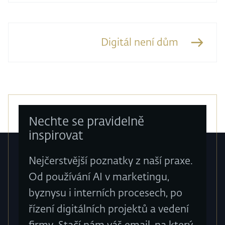
Digitál není dům
Nechte se pravidelně
inspirovat
Nejčerstvější poznatky z naší praxe.
Od používání AI v marketingu,
byznysu i interních procesech, po
řízení digitálních projektů a vedení