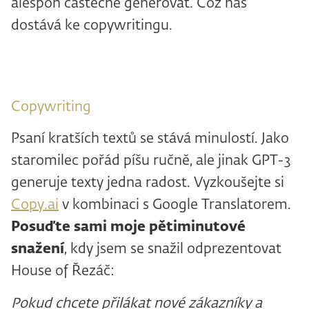
alespoň částečně generovat. Což nás
dostává ke copywritingu.
Copywriting
Psaní kratších textů se stává minulostí. Jako
staromilec pořád píšu ručně, ale jinak GPT-3
generuje texty jedna radost. Vyzkoušejte si
Copy.ai
v kombinaci s Google Translatorem.
Posuďte sami moje pětiminutové
snažení
, kdy jsem se snažil odprezentovat
House of Řezáč:
Pokud chcete přilákat nové zákazníky a