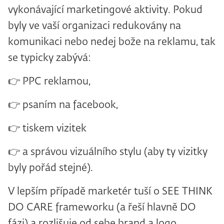
vykonávající marketingové aktivity. Pokud
byly ve vaší organizaci redukovány na
komunikaci nebo nedej bože na reklamu, tak
se typicky zabývá:
👉 PPC reklamou,
👉 psaním na facebook,
👉 tiskem vizitek
👉 a správou vizuálního stylu (aby ty vizitky
byly pořád stejné).
V lepším případě marketér tuší o SEE THINK
DO CARE frameworku (a řeší hlavně DO
fázi) a rozlišuje od sebe brand a logo.