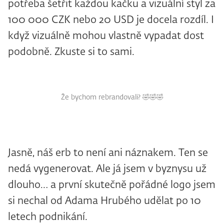
potřeba šetřit každou kačku a vizuální styl za
100 000 CZK nebo 20 USD je docela rozdíl. I
když vizuálně mohou vlastně vypadat dost
podobně. Zkuste si to sami.
Že bychom rebrandovali? 🤣🤣🤣
Jasně, náš erb to není ani náznakem. Ten se
nedá vygenerovat. Ale já jsem v byznysu už
dlouho… a první skutečně pořádné logo jsem
si nechal od Adama Hrubého udělat po 10
letech podnikání.