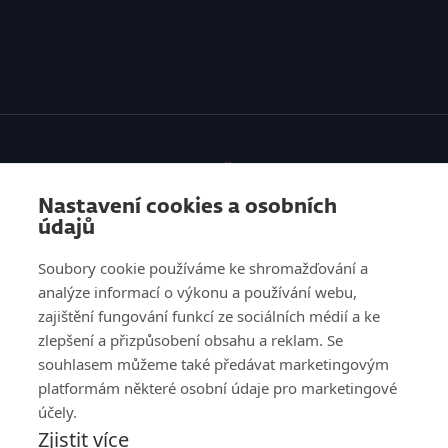
SLUŽBY
Nastavení cookies a osobních
VZDĚLÁVÁNÍ
údajů
O NÁS
Soubory cookie používáme ke shromažďování a
analýze informací o výkonu a používání webu,
REFERENCE
zajištění fungování funkcí ze sociálních médií a ke
zlepšení a přizpůsobení obsahu a reklam. Se
KNOW HOW
souhlasem můžeme také předávat marketingovým
platformám některé osobní údaje pro marketingové
KARIÉRA
účely.
Zjistit více
KONTAKT