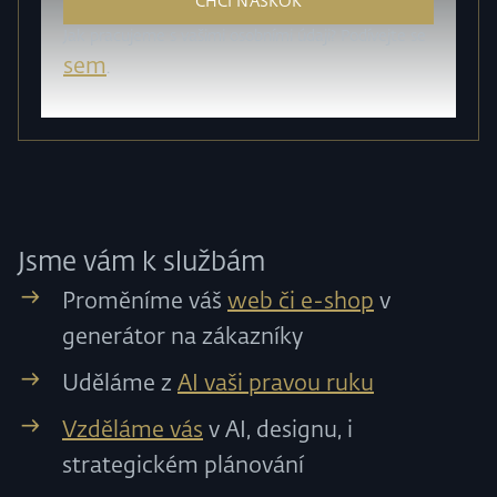
Jak pracujeme s vašimi osobními údaji? Podívejte se
sem
.
Jsme vám k službám
Proměníme váš
web či e-shop
v
generátor na zákazníky
Uděláme z
AI vaši pravou ruku
Vzděláme vás
v AI, designu, i
strategickém plánování