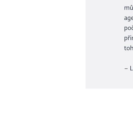
můž
age
poč
při
toh
– 