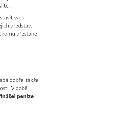
líte.
stavit web.
jich představ,
 někomu přestane
ypadá dobře, takže
osti. V době
řinášel peníze