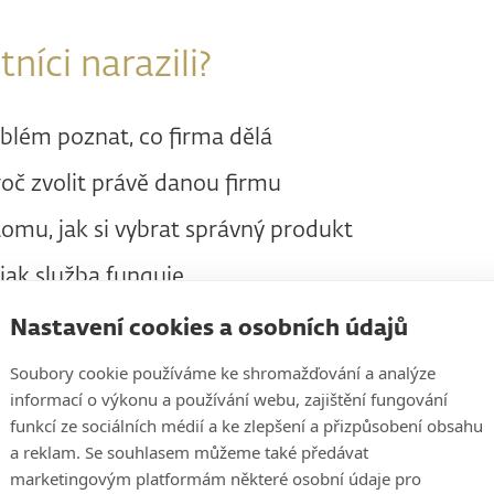
níci narazili?
oblém poznat, co firma dělá
roč zvolit právě danou firmu
omu, jak si vybrat správný produkt
 jak služba funguje
objednat
Nastavení cookies a osobních údajů
 klíčové informace
Soubory cookie používáme ke shromažďování a analýze
informací o výkonu a používání webu, zajištění fungování
e po webu zcela dezorientovaně
funkcí ze sociálních médií a ke zlepšení a přizpůsobení obsahu
a reklam. Se souhlasem můžeme také předávat
marketingovým platformám některé osobní údaje pro