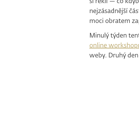
si řekli — co kdyb
nejzásadnější čá
moci obratem za
Minulý týden ten
online workshop
weby. Druhý den 