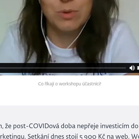
Co říkají o workshopu účastníci?
, že post-COVIDová doba nepřeje investicím do
ketingu. Setkání dnes stojí 5 900 Kč na web. 