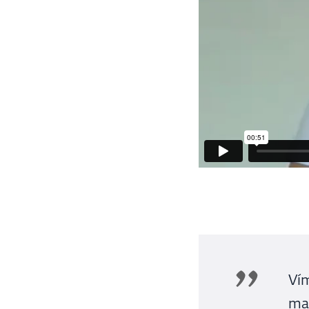
Vím
mar