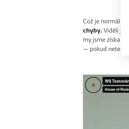
Což je normální!
chyby.
Viděli js
my jsme získali ř
— pokud netestují