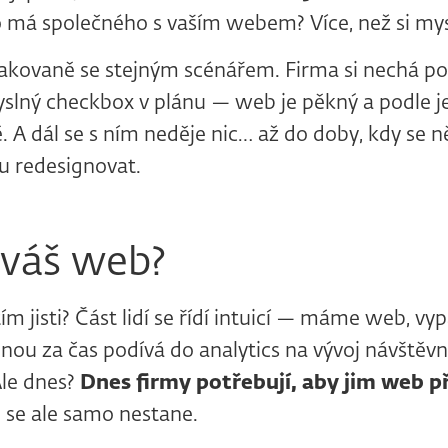
o má společného s vaším webem? Více, než si mys
kovaně se stejným scénářem. Firma si nechá po
slný checkbox v plánu — web je pěkný a podle je
ě. A dál se s ním neděje nic… až do doby, kdy se
vu redesignovat.
 váš web?
tím jisti? Část lidí se řídí intuicí — máme web, v
dnou za čas podívá do analytics na vývoj návštěvn
Ale dnes?
Dnes firmy potřebují, aby jim web p
 se ale samo nestane.