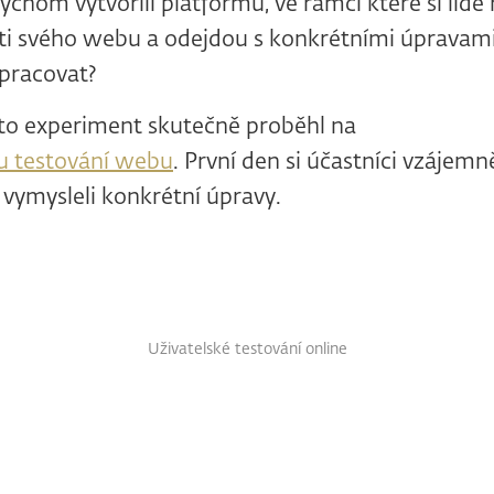
ychom vytvořili platformu, ve rámci které si lidé 
sti svého webu a odejdou s konkrétními úpravam
pracovat?
to experiment skutečně proběhl na
u testování webu
. První den si účastníci vzájemn
vymysleli konkrétní úpravy.
Uživatelské testování online