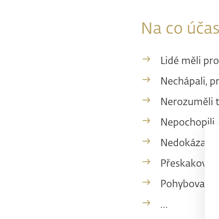
Na co účast
Lidé měli pr
Nechápali, p
Nerozuměli t
Nepochopili,
Nedokázali 
Přeskakovali
Pohybovali s
…