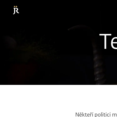
T
Někteří politici 