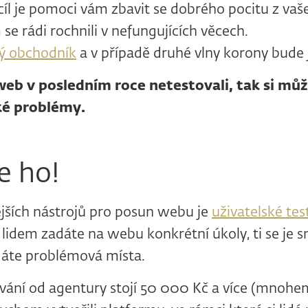
íl je pomoci vám zbavit se dobrého pocitu z va
se rádi rochnili v nefungujících věcech.
vý obchodník
a v případě druhé vlny korony bude j
eb v posledním roce netestovali, tak si může
ké problémy.
e ho!
ějších nástrojů pro posun webu je
uživatelské tes
 lidem zadáte na webu konkrétní úkoly, ti se je sna
dáte problémová místa.
ování od agentury stojí 50 000 Kč a více (mnohem