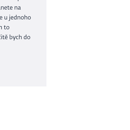
anete na
ce u jednoho
m to
čitě bych do