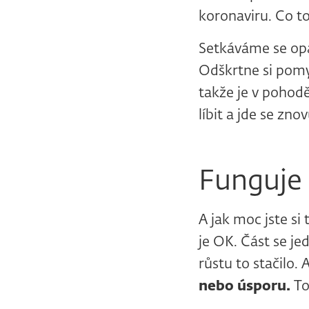
koronaviru. Co t
Setkáváme se opa
Odškrtne si pomy
takže je v pohod
líbit a jde se zno
Funguje
A jak moc jste si 
je OK. Část se je
růstu to stačilo. 
nebo úsporu.
To