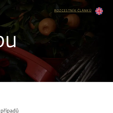
ROZCESTNÍK ČLÁNKŮ
bu
e případů