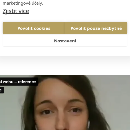
marketingové účely.
Zjistit více
Weby účastníků nebyly otestované, takže o
Povolit cookies
Povolit pouze nezbytné
me to na stovkách testování webů. Vidíme to na 
adu podnětů ke zlepšení. Nejde o to, jak kreativn
Nastavení
 vlastní práci, tak jsou na ní chyby.