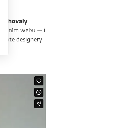
bsahovaly
vlastním webu — i
í máte designery