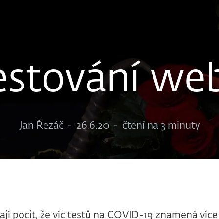
estování we
Jan Řezáč
-
26.6.20
-
čtení na 3 minuty
mají pocit, že víc testů na COVID-19 znamená víc