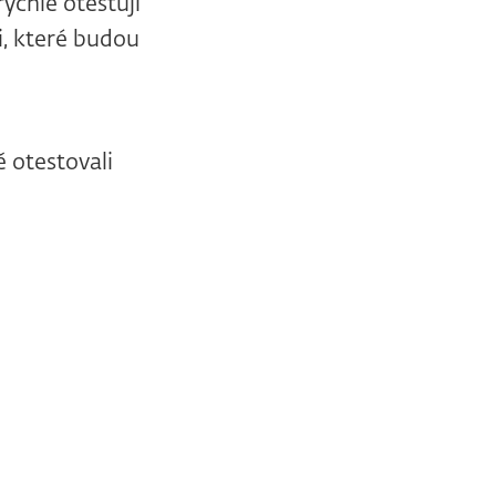
rychle otestují
i, které budou
ě otestovali