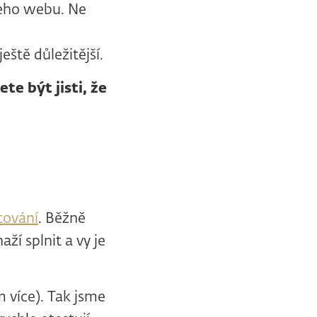
šeho webu. Ne
eště důležitější.
te být jisti, že
tování
. Běžně
ží splnit a vy je
 více). Tak jsme