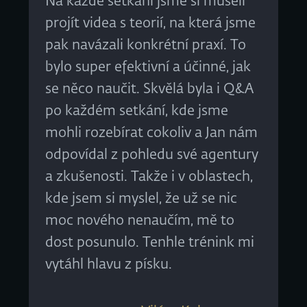
Na každé setkání jsme si museli
projít videa s teorií, na která jsme
pak navázali konkrétní praxí. To
bylo super efektivní a účinné, jak
se něco naučit. Skvělá byla i Q&A
po každém setkání, kde jsme
mohli rozebírat cokoliv a Jan nám
odpovídal z pohledu své agentury
a zkušenosti. Takže i v oblastech,
kde jsem si myslel, že už se nic
moc nového nenaučím, mě to
dost posunulo. Tenhle trénink mi
vytáhl hlavu z písku.