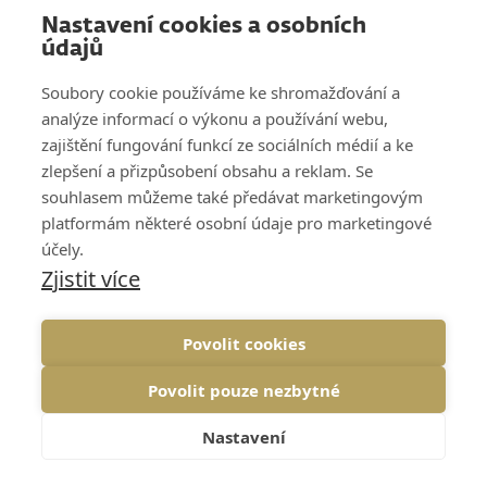
situácie, správne nastaviť smer z
Nastavení cookies a osobních
pohľadu evolúcie, konkurenčnej
údajů
výhody, overovať nápady, robiť
Soubory cookie používáme ke shromažďování a
správne veci správne a na pridanú
analýze informací o výkonu a používání webu,
zajištění fungování funkcí ze sociálních médií a ke
hodnotu. Naučil som sa používať
zlepšení a přizpůsobení obsahu a reklam. Se
úžasné frameworky a premýšľať
souhlasem můžeme také předávat marketingovým
o 2 úrovne vyššie, hlavne myslieť
platformám některé osobní údaje pro marketingové
účely.
úplne inak než doteraz. Bol to
Zjistit více
skvelý tréning – od konceptu po
to, čo nás všetkých naučil. Kam sa
Povolit cookies
hrabú blbé školenia batôžkarov
Povolit pouze nezbytné
voči tomu, čo robí House of
Řezáč!
Nastavení