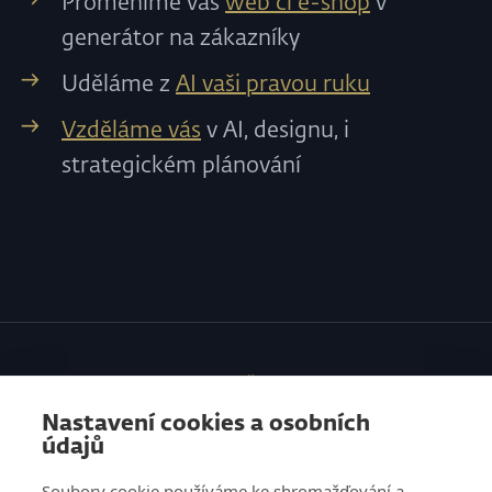
Proměníme váš
web či e-shop
v
generátor na zákazníky
Uděláme z
AI vaši pravou ruku
Vzděláme vás
v AI, designu, i
strategickém plánování
SLUŽBY
Nastavení cookies a osobních
VZDĚLÁVÁNÍ
údajů
O NÁS
Soubory cookie používáme ke shromažďování a