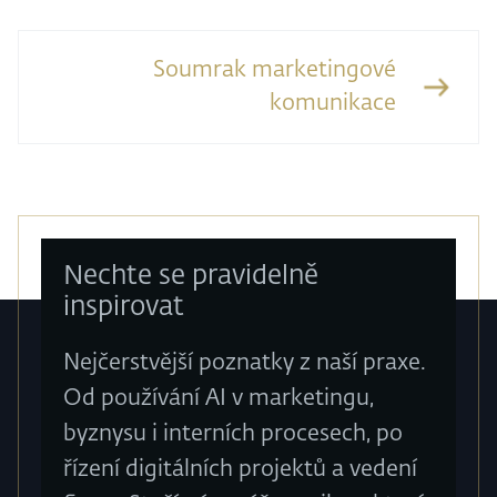
Soumrak marketingové
komunikace
Nechte se pravidelně
inspirovat
Nejčerstvější poznatky z naší praxe.
Od používání AI v marketingu,
byznysu i interních procesech, po
řízení digitálních projektů a vedení