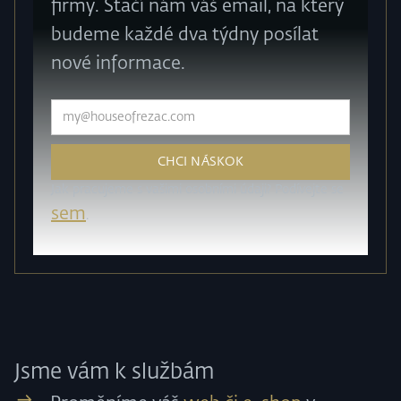
firmy. Stačí nám váš email, na který
budeme každé dva týdny posílat
nové informace.
Jak pracujeme s vašimi osobními údaji? Podívejte se
sem
.
Jsme vám k službám