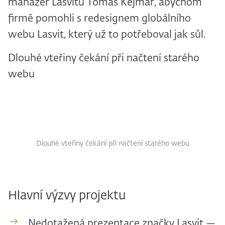
manažer Lasvitu Tomáš Kejmar, abychom
firmě pomohli s redesignem globálního
webu Lasvit, který už to potřeboval jak sůl.
Dlouhé vteřiny čekání při načtení starého
webu
Dlouhé vteřiny čekání při načtení starého webu
Hlavní výzvy projektu
Nedotažená prezentace značky Lasvit —