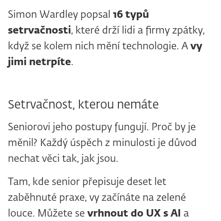
Simon Wardley popsal
16
typů
setrvačnosti
, které drží lidi a firmy zpátky,
když se kolem nich mění technologie. A
vy
jimi netrpíte
.
Setrvačnost, kterou nemáte
Seniorovi jeho postupy fungují. Proč by je
měnil? Každý úspěch z minulosti je důvod
nechat věci tak, jak jsou.
Tam, kde senior přepisuje deset let
zaběhnuté praxe, vy začínáte na zelené
louce. Můžete se
vrhnout do UX s
AI
a