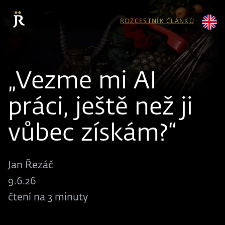
ROZCESTNÍK ČLÁNKŮ
„Vezme mi AI
práci, ještě než ji
vůbec získám?“
Jan Řezáč
9.6.26
čtení na 3 minuty