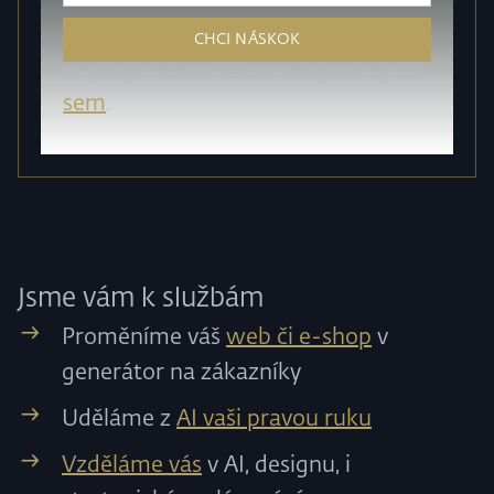
Jak pracujeme s vašimi osobními údaji? Podívejte se
sem
.
Jsme vám k službám
Proměníme váš
web či e-shop
v
generátor na zákazníky
Uděláme z
AI vaši pravou ruku
Vzděláme vás
v AI, designu, i