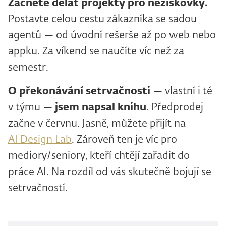
Začněte dělat projekty pro neziskovky.
Postavte celou cestu zákazníka se sadou
agentů — od úvodní rešerše až po web nebo
appku. Za víkend se naučíte víc než za
semestr.
O
překonávání setrvačnosti
— vlastní i té
v týmu —
jsem napsal knihu
. Předprodej
začne v červnu. Jasně, můžete přijít na
AI Design Lab
. Zároveň ten je víc pro
mediory/seniory, kteří chtějí zařadit do
práce AI. Na rozdíl od vás skutečně bojují se
setrvačností.