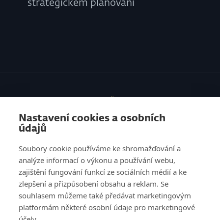
strategickém plánování
SLUŽBY
Nastavení cookies a osobních
VZDĚLÁVÁNÍ
údajů
O NÁS
Soubory cookie používáme ke shromažďování a
analýze informací o výkonu a používání webu,
REFERENCE
zajištění fungování funkcí ze sociálních médií a ke
zlepšení a přizpůsobení obsahu a reklam. Se
KNOW HOW
souhlasem můžeme také předávat marketingovým
platformám některé osobní údaje pro marketingové
KARIÉRA
účely.