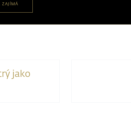
 ZAJÍMÁ
trý jako