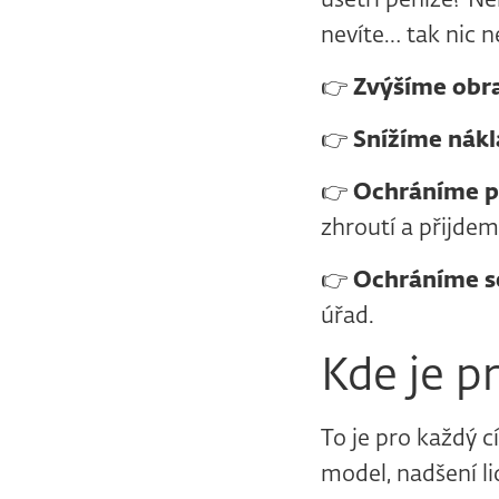
ušetří peníze? Ne
nevíte… tak nic n
👉
Zvýšíme obr
👉
Snížíme nák
👉
Ochráníme p
zhroutí a přijdem
👉
Ochráníme se
úřad.
Kde je p
To je pro každý c
model, nadšení li