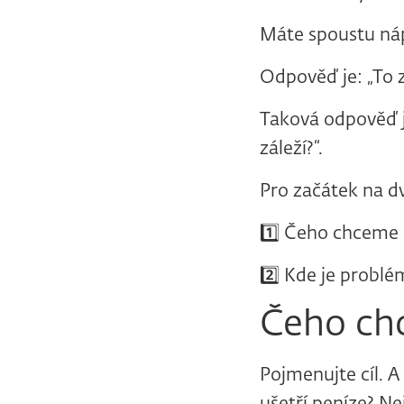
Máte spoustu ná
Odpověď je: „To zá
Taková odpověď j
záleží?“.
Pro začátek na d
1️⃣ Čeho chceme
2️⃣ Kde je problé
Čeho ch
Pojmenujte cíl. 