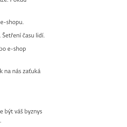
níze. Pokud
 e-shopu.
Šetření času lidí.
ebo e-shop
ak na nás zaťuká
že být váš byznys
.