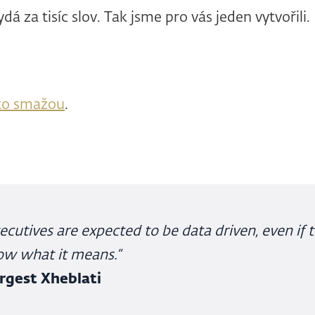
á za tisíc slov. Tak jsme pro vás jeden vytvořili.
 to smažou
.
ecutives are expected to be data driven, even if 
ow what it means.“
Ergest Xheblati