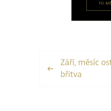
TO MĚ
Září, měsíc os
břitva