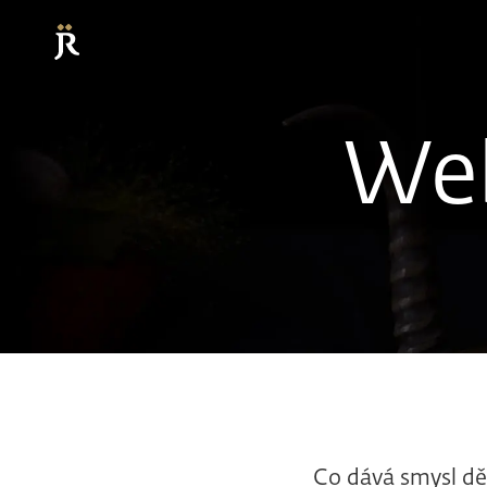
Web
Co dává smysl d