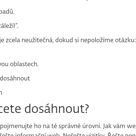
padů.
leží!“.
e zcela neužitečná, dokud si nepoložíme otázku
vou oblastech.
 dosáhnout
m
cete dosáhnout?
A pojmenujte ho na té správné úrovni. Jak vám we