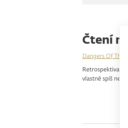
Čtení n
Dangers Of The 
Retrospektiva. Z
vlastně spíš ne.