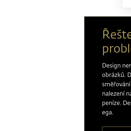
Řešte
prob
Design nen
obrázků. D
směřování 
nalezení n
peníze. Des
ega.