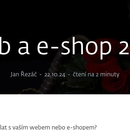
 a e-shop 
Jan Řezáč
-
22.10.24
-
čtení na 2 minuty
ělat s vaším webem nebo e-shopem?