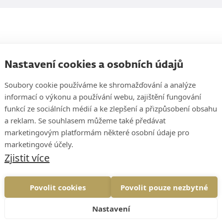
Nastavení cookies a osobních údajů
a víkend
Soubory cookie používáme ke shromažďování a analýze
informací o výkonu a používání webu, zajištění fungování
Five Whys
funkcí ze sociálních médií a ke zlepšení a přizpůsobení obsahu
a reklam. Se souhlasem můžeme také předávat
eptejte se 5× proč! Pomůže vám to… a nebo ne?
marketingovým platformám některé osobní údaje pro
marketingové účely.
Zjistit více
Povolit cookies
Povolit pouze nezbytné
Nastavení