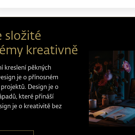
 složité
lémy kreativně
í kreslení pěkných
esign je o přínosném
projektů. Design je o
ápadů, které přináší
ign je o kreativitě bez