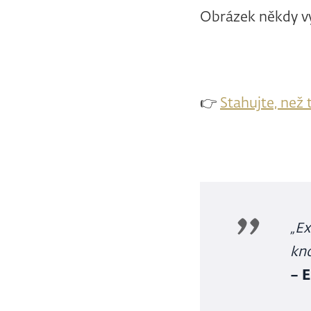
Obrázek někdy vyd
👉
Stahujte, než
„Ex
kn
– 