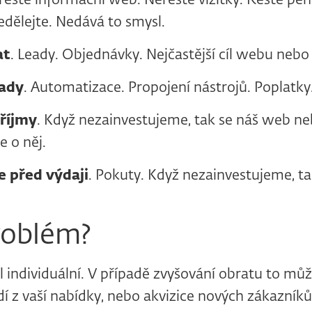
řešte informační web. Neřešte vizitky. Řešte pe
edělejte. Nedává to smysl.
at
. Leady. Objednávky. Nejčastější cíl webu nebo
lady
. Automatizace. Propojení nástrojů. Poplatky. 
říjmy
. Když nezainvestujeme, tak se náš web n
e o něj.
 před výdaji
. Pokuty. Když nezainvestujeme, t
roblém?
íl individuální. V případě zvyšování obratu to mů
dí z vaší nabídky, nebo akvizice nových zákazníků