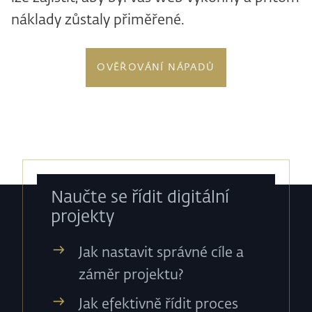
náklady zůstaly přiměřené.
OVĚŘOVÁNÍ NÁPADŮ
Naučte se řídit digitální
projekty
Jak nastavit správné cíle a
záměr projektu?
Jak efektivně řídit proces