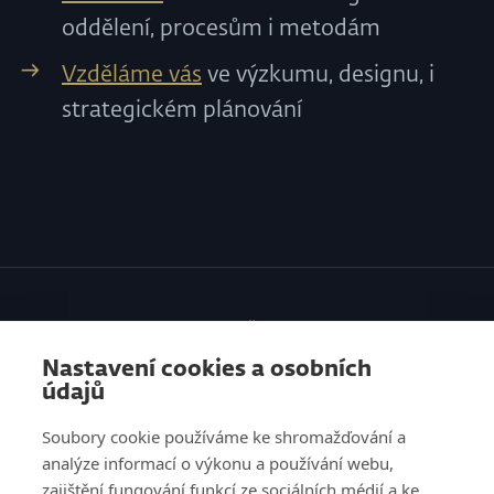
oddělení, procesům i metodám
Vzděláme vás
ve výzkumu, designu, i
strategickém plánování
SLUŽBY
Nastavení cookies a osobních
VZDĚLÁVÁNÍ
údajů
O NÁS
Soubory cookie používáme ke shromažďování a
analýze informací o výkonu a používání webu,
REFERENCE
zajištění fungování funkcí ze sociálních médií a ke