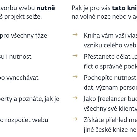
o tvorbu webu
nutně
Pak je pro vás
tato kn
áš projekt selže.
na volné noze nebo v ag
 pro všechny fáze
Kniha vám vaši vlas
vzniku celého web
su i nutnost
Přestanete dělat „
říct o správné pod
ebo vynechávat
Pochopíte nutnost 
dat, význam pers
rty a poznáte, jak je
Jako freelancer b
všechny své klienty
ro rozpočet webu
Získáte přehled met
jiné české knize ne