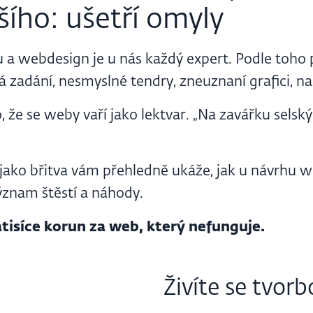
šího: ušetří omyly
ku a webdesign je u nás každý expert. Podle toho
 zadání, nesmyslné tendry, zneuznaní grafici, naš
o, že se weby vaří jako lektvar. „Na zavářku selsk
jako břitva vám přehledně ukáže, jak u návrhu 
ýznam štěstí a náhody.
atisíce korun za web, který nefunguje.
Živíte se tvor