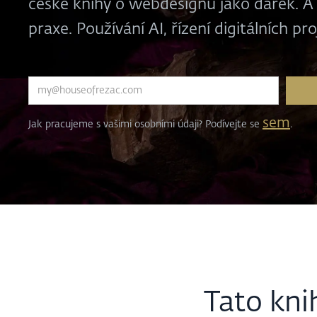
české knihy o webdesignu jako dárek. A s
praxe. Používání AI, řízení digitálních pr
sem
Jak pracujeme s vašimi osobními údaji? Podívejte se
.
Tato kni