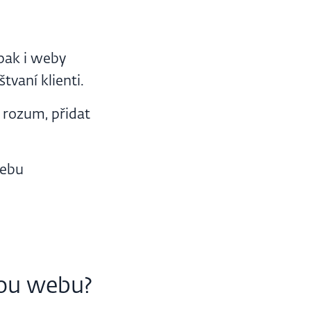
 pak i weby
tvaní klienti.
ý rozum, přidat
webu
bou webu?