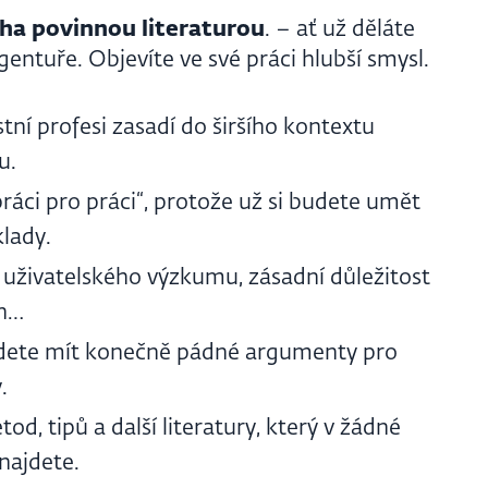
iha povinnou literaturou
. – ať už děláte
entuře. Objevíte ve své práci hlubší smysl.
tní profesi zasadí do širšího kontextu
u.
práci pro práci“, protože už si budete umět
klady.
uživatelského výzkumu, zásadní důležitost
on…
udete mít konečně pádné argumenty pro
.
od, tipů a další literatury, který v žádné
najdete.