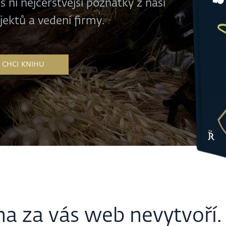
 ní nejčerstvější poznatky z naší
ojektů a vedení firmy.
ha za vás web nevytvoří.