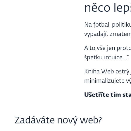
něco lep
Na fotbal, politi
vypadají: zmatená
A to vše jen prot
špetku intuice…“
Kniha Web ostrý 
minimalizujete v
Ušetříte tím st
Zadáváte nový web?