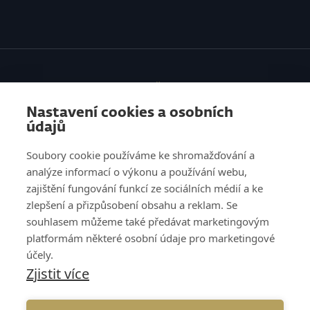
SLUŽBY
Nastavení cookies a osobních
VZDĚLÁVÁNÍ
údajů
O NÁS
Soubory cookie používáme ke shromažďování a
analýze informací o výkonu a používání webu,
REFERENCE
zajištění fungování funkcí ze sociálních médií a ke
zlepšení a přizpůsobení obsahu a reklam. Se
KNOW HOW
souhlasem můžeme také předávat marketingovým
platformám některé osobní údaje pro marketingové
KARIÉRA
účely.
Zjistit více
KONTAKT