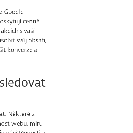
 z Google
poskytují cenné
akcích s vaší
obit svůj obsah,
šit konverze a
 sledovat
at. Některé z
vnost webu, míru