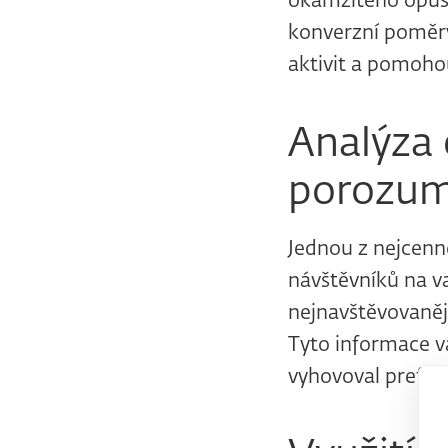
okamžitého opušt
konverzní poměry
aktivit a pomohou
Analýza 
porozum
Jednou z nejcenn
návštěvníků na v
nejnavštěvovanějš
Tyto informace v
vyhovoval prefere