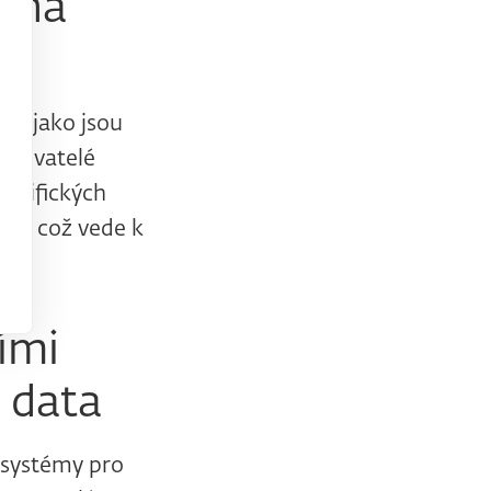
í na
í, jako jsou
 uživatelé
pecifických
bám, což vede k
ími
 data
u systémy pro