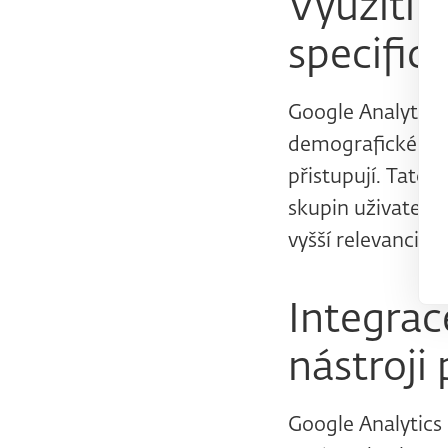
Využití 
specific
Google Analytics
demografické údaj
přistupují. Tato
skupin uživatelů 
vyšší relevanci a
Integrac
nástroji
Google Analytics 