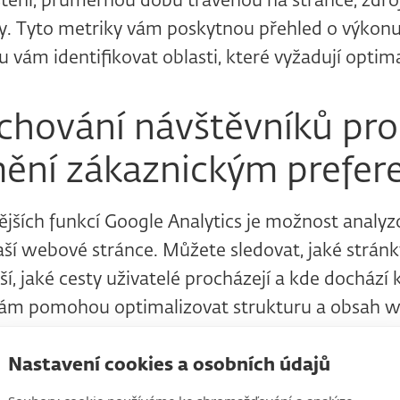
ění, průměrnou dobu trávenou na stránce, zdroj
. Tyto metriky vám poskytnou přehled o výkonu 
 vám identifikovat oblasti, které vyžadují optima
chování návštěvníků pro 
ění zákaznickým prefer
ějších funkcí Google Analytics je možnost analyz
aší webové stránce. Můžete sledovat, jaké stránk
í, jaké cesty uživatelé procházejí a kde docház
ám pomohou optimalizovat strukturu a obsah we
ncím vašich návštěvníků, a zvýšit šanci na konver
Nastavení cookies a osobních údajů