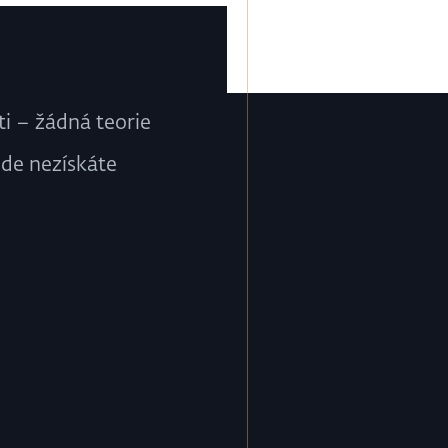
i – žádná teorie
nde nezískáte