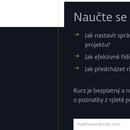
Naučte se ř
Jak nastavit spr
projektu?
Jak efektivně ří
Jak předcházet r
Kurz je bezplatný a r
o poznatky z 15leté 