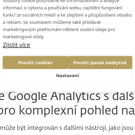
segmentace dat pro cílen
Soubory cookie používáme ke shromažďování a analýze
informací o výkonu a používání webu, zajištění fungování
ké skupiny uživatelů
funkcí ze sociálních médií a ke zlepšení a přizpůsobení obsahu
a reklam. Se souhlasem můžeme také předávat
marketingovým platformám některé osobní údaje pro
 umožňuje segmentovat data podle různých kritéri
marketingové účely.
Zjistit více
e, geografická poloha nebo zařízení, ze kterých
 segmentace vám umožní lépe pochopit chování s
Povolit cookies
Povolit pouze nezbytné
a přizpůsobit svůj obsah a strategie jejich potře
 lepším výsledkům.
Nastavení
e Google Analytics s dalš
 pro komplexní pohled na
může být integrován s dalšími nástroji, jako jso