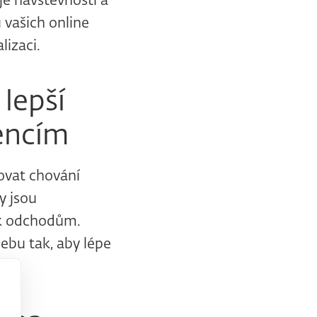
e návštěvnosti a
vašich online
lizaci.
lepší
encím
ovat chování
y jsou
í k odchodům.
bu tak, aby lépe
zi.