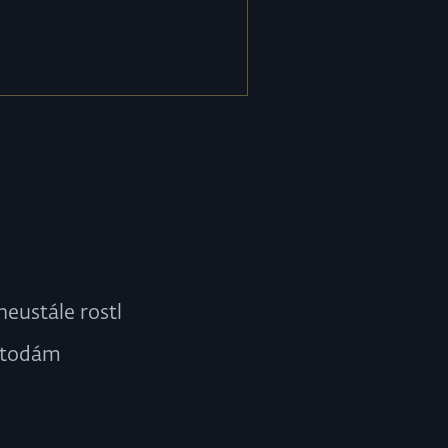
neustále rostl
etodám