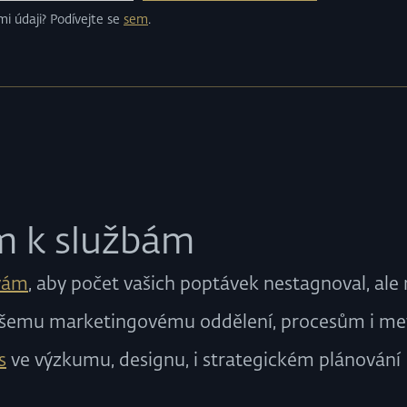
i údaji? Podívejte se
sem
.
m k službám
vám
, aby počet vašich poptávek nestagnoval, ale 
šemu marketingovému oddělení, procesům i m
s
ve výzkumu, designu, i strategickém plánování