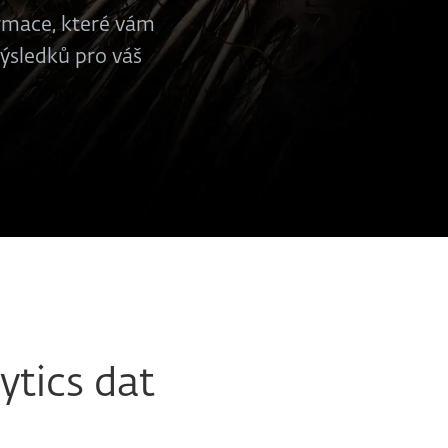
ormace, které vám
výsledků pro váš
tics dat