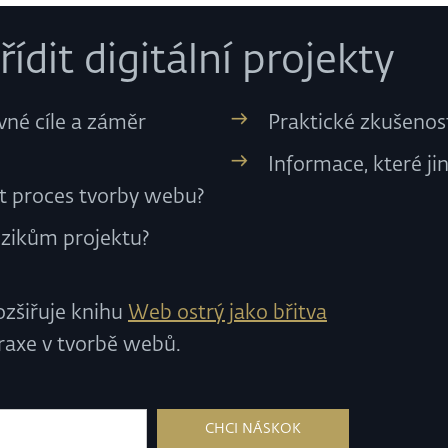
ídit digitální projekty
ávné cíle a záměr
Praktické zkušenost
Informace, které ji
dit proces tvorby webu?
izikům projektu?
ozšiřuje knihu
Web ostrý jako břitva
praxe v tvorbě webů.