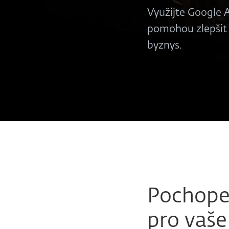
Využijte Google 
pomohou zlepšit v
byznys.
Pochope
pro vaše 