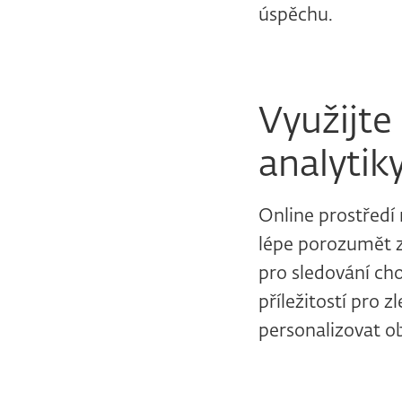
úspěchu.
Využijte 
analytik
Online prostředí
lépe porozumět zá
pro sledování cho
příležitostí pro 
personalizovat obs