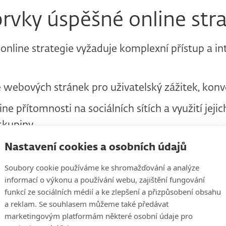
prvky úspěšné online str
online strategie vyžaduje komplexní přístup a in
 webových stránek pro uživatelský zážitek, kon
ne přítomnosti na sociálních sítích a využití jeji
 skupiny
 placené online reklamy pro zvýšení dosahu a 
Nastavení cookies a osobních údajů
Soubory cookie používáme ke shromažďování a analýze
informací o výkonu a používání webu, zajištění fungování
tního a hodnotného obsahu pro budování autority
funkcí ze sociálních médií a ke zlepšení a přizpůsobení obsahu
a reklam. Se souhlasem můžeme také předávat
marketingovým platformám některé osobní údaje pro
ilového marketingu pro udržování vztahů se zák