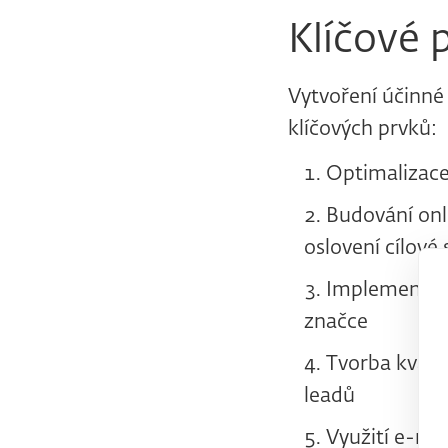
Klíčové 
Vytvoření účinné 
klíčových prvků:
Optimalizace
Budování onli
oslovení cílové
Implementace
značce
Tvorba kvali
leadů
Využití e-ma