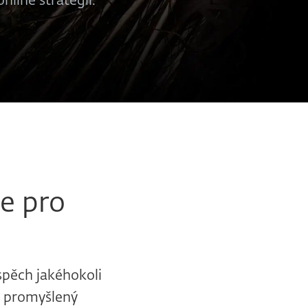
line strategii.
e pro
úspěch jakéhokoli
t, promyšlený