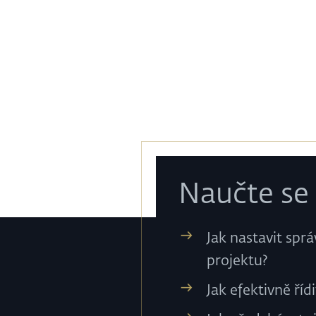
Naučte se ř
Jak nastavit spr
projektu?
Jak efektivně ří