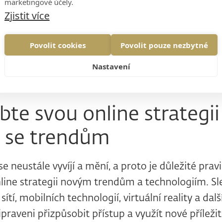
marketingové účely.
Zjistit více
ba integrovat do soudržné strategie, která bude 
Povolit cookies
Povolit pouze nezbytné
 bude reagovat na potřeby a chování cílové skupi
Nastavení
bte svou online strategii
 se trendům
se neustále vyvíjí a mění, a proto je důležité prav
line strategii novým trendům a technologiím. Sle
 sítí, mobilních technologií, virtuální reality a dal
ipraveni přizpůsobit přístup a využít nové příležit