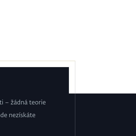
i – žádná teorie
nde nezískáte