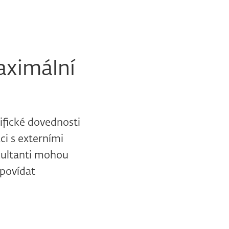
aximální
ifické dovednosti
ci s externími
zultanti mohou
dpovídat