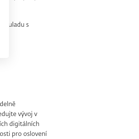
v souladu s
ny.
idelně
dujte vývoj v
ších digitálních
osti pro oslovení