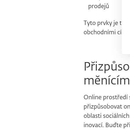
prodejů
Tyto prvky je tře
obchodními cíli a
Přizpůso
měnícím
Online prostředí 
přizpůsobovat on
oblasti sociálních
inovací. Buďte př