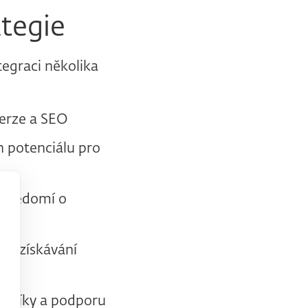
ategie
tegraci několika
verze a SEO
ch potenciálu pro
povědomí o
 a získávání
azníky a podporu