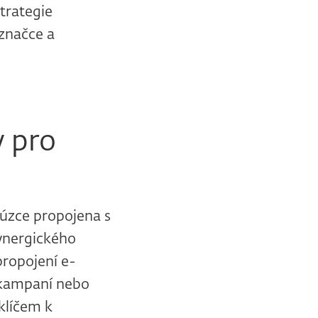
trategie
značce a
y pro
 úzce propojena s
synergického
propojení e-
u kampaní nebo
 klíčem k