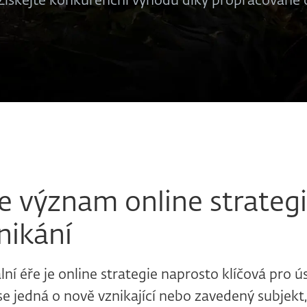
Získejte konkurenční výhodu díky propracované on
 význam online strategi
nikání
lní éře je online strategie naprosto klíčová pro 
se jedná o nově vznikající nebo zavedený subjek