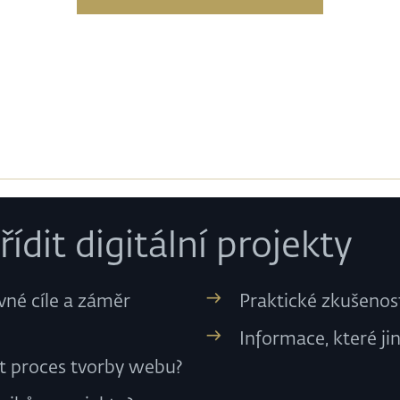
ídit digitální projekty
ávné cíle a záměr
Praktické zkušenost
Informace, které ji
dit proces tvorby webu?