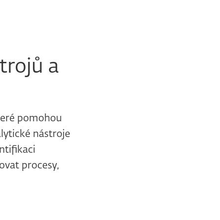
trojů a
 které pomohou
lytické nástroje
tifikaci
zovat procesy,