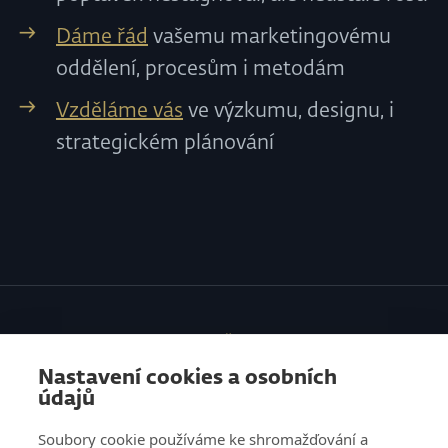
Dáme řád
vašemu marketingovému
oddělení, procesům i metodám
Vzděláme vás
ve výzkumu, designu, i
strategickém plánování
SLUŽBY
Nastavení cookies a osobních
VZDĚLÁVÁNÍ
údajů
O NÁS
Soubory cookie používáme ke shromažďování a