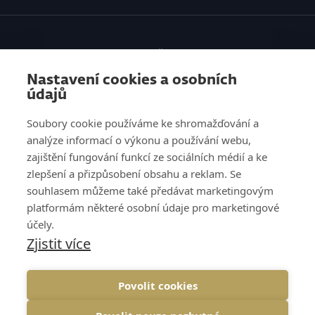
SLUŽBY
Nastavení cookies a osobních
VZDĚLÁVÁNÍ
údajů
O NÁS
Soubory cookie používáme ke shromažďování a
analýze informací o výkonu a používání webu,
REFERENCE
zajištění fungování funkcí ze sociálních médií a ke
zlepšení a přizpůsobení obsahu a reklam. Se
KNOW HOW
souhlasem můžeme také předávat marketingovým
platformám některé osobní údaje pro marketingové
KARIÉRA
účely.
Zjistit více
KONTAKT
Povolit cookies