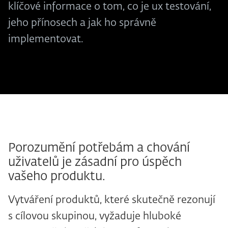
klíčové informace o tom, co je ux testování,
jeho přínosech a jak ho správně
implementovat.
Porozumění potřebám a chování
uživatelů je zásadní pro úspěch
vašeho produktu.
Vytváření produktů, které skutečně rezonují
s cílovou skupinou, vyžaduje hluboké