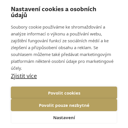
Nastavení cookies a osobních
VZDĚLÁVÁNÍ
údajů
O NÁS
Soubory cookie používáme ke shromažďování a
analýze informací o výkonu a používání webu,
REFERENCE
zajištění fungování funkcí ze sociálních médií a ke
zlepšení a přizpůsobení obsahu a reklam. Se
KNOW HOW
souhlasem můžeme také předávat marketingovým
platformám některé osobní údaje pro marketingové
KARIÉRA
účely.
Zjistit více
KONTAKT
Povolit cookies
Povolit pouze nezbytné
COOKIES
GDPR
NAHORU↑
Nastavení