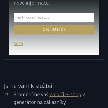
nové informace.
Jak pracujeme s vašimi osobními údaji? Podívejte se
sem
.
Jsme vám k službám
Proměníme váš
web či e-shop
v
generátor na zákazníky