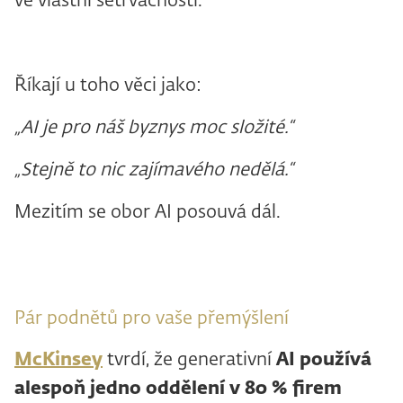
ve vlastní setrvačnosti.
Říkají u toho věci jako:
„AI je pro náš byznys moc složité.“
„Stejně to nic zajímavého nedělá.“
Mezitím se obor AI posouvá dál.
Pár podnětů pro vaše přemýšlení
McKinsey
tvrdí, že generativní
AI používá
alespoň jedno oddělení v
80
% firem