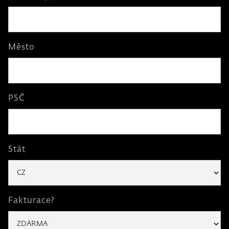
Město
PSČ
Stát
Fakturace?