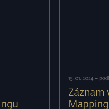
15
.
01
.
2024
–
pod
Záznam w
ingu
Mapping