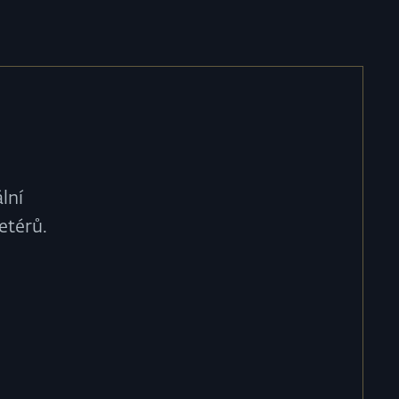
lní
etérů.