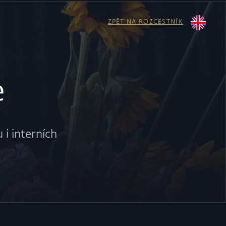
ZPĚT NA ROZCESTNÍK
e
 i interních