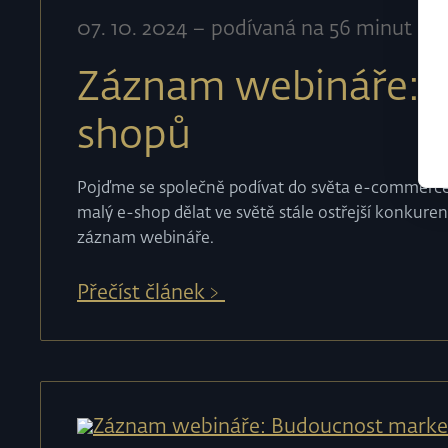
07
.
10
.
2024
–
podívaná na 56 minut
Záznam webináře: V
shopů
Pojďme se společně podívat do světa e-commerce
malý e-shop dělat ve světě stále ostřejší konkuren
záznam webináře.
Přečíst článek﹥