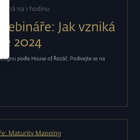
ívaná na 1 hodinu
ebináře: Jak vzniká
ce 2024
designu podle House of Řezáč. Podívejte se na