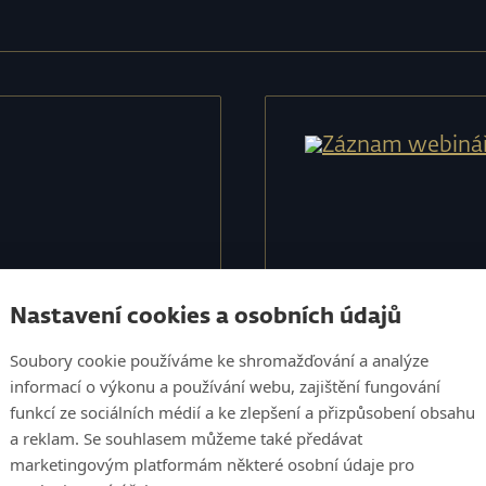
Nastavení cookies a osobních údajů
Soubory cookie používáme ke shromažďování a analýze
informací o výkonu a používání webu, zajištění fungování
funkcí ze sociálních médií a ke zlepšení a přizpůsobení obsahu
a reklam. Se souhlasem můžeme také předávat
marketingovým platformám některé osobní údaje pro