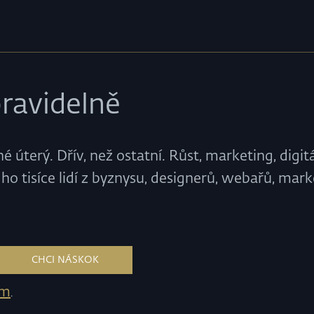
ravidelně
 úterý. Dřív, než ostatní. Růst, marketing, digitá
ho tisíce lidí z byznysu, designerů, webařů, mark
em
.