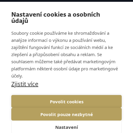
SLUŽBY
Nastavení cookies a osobních
VZDĚLÁVÁNÍ
údajů
O NÁS
Soubory cookie používáme ke shromažďování a
analýze informací o výkonu a používání webu,
REFERENCE
zajištění fungování funkcí ze sociálních médií a ke
zlepšení a přizpůsobení obsahu a reklam. Se
KNOW HOW
souhlasem můžeme také předávat marketingovým
platformám některé osobní údaje pro marketingové
KARIÉRA
účely.
Zjistit více
KONTAKT
Povolit cookies
Povolit pouze nezbytné
COOKIES
GDPR
NAHORU↑
Nastavení