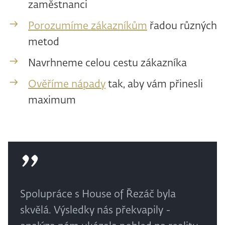
zaměstnanci
Porozumíme zákazníkům
řadou různých
metod
Navrhneme celou cestu zákazníka
Ověříme nápady
tak, aby vám přinesli
maximum
Spolupráce s House of Řezáč byla
skvělá. Výsledky nás překvapily -