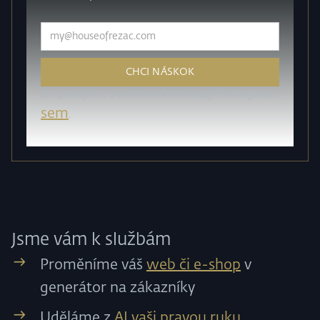
Jak pracujeme s vašimi osobními údaji? Podívejte se
sem
.
Jsme vám k službám
Proměníme váš
web či e-shop
v
generátor na zákazníky
Uděláme z
AI vaši pravou ruku