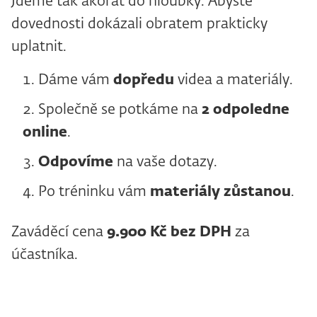
Jdeme tak akorát do hloubky. Abyste
dovednosti dokázali obratem prakticky
uplatnit.
Dáme vám
dopředu
videa a materiály.
Společně se potkáme na
2
odpoledne
online
.
Odpovíme
na vaše dotazy.
Po tréninku vám
materiály zůstanou
.
Zaváděcí cena
9.900 Kč bez DPH
za
účastníka.