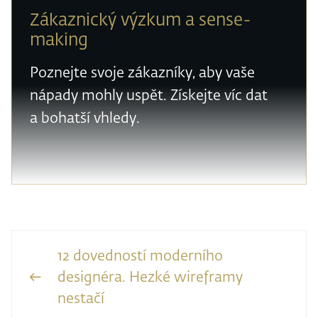
Zákaznický výzkum a sense-
making
Poznejte svoje zákazníky, aby vaše
nápady mohly uspět. Získejte víc dat
a bohatší vhledy.
12 dovedností moderního
designéra. Hezké wireframy
nestačí