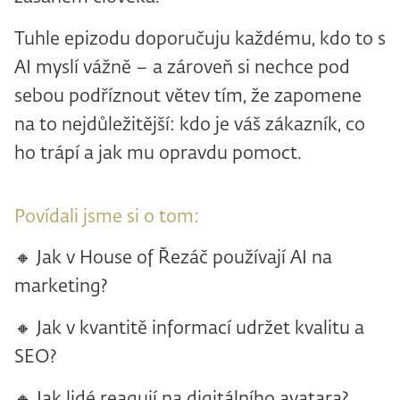
Tuhle epizodu doporučuju každému, kdo to s
AI myslí vážně – a zároveň si nechce pod
sebou podříznout větev tím, že zapomene
na to nejdůležitější: kdo je váš zákazník, co
ho trápí a jak mu opravdu pomoct.
Povídali jsme si o tom:
🔸 Jak v House of Řezáč používají AI na
marketing?
🔸 Jak v kvantitě informací udržet kvalitu a
SEO?
🔸 Jak lidé reagují na digitálního avatara?