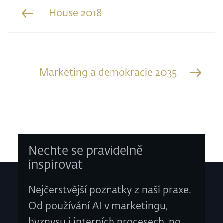
House 2018
Marketing a demokracie 2035
Nechte se pravidelně
inspirovat
Nejčerstvější poznatky z naší praxe.
Od používání AI v marketingu,
byznysu i interních procesech, po