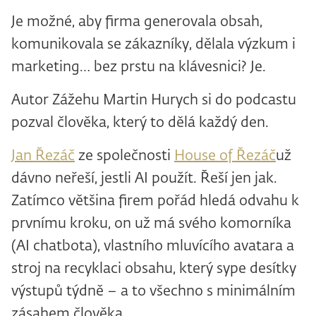
Je možné, aby firma generovala obsah,
komunikovala se zákazníky, dělala výzkum i
marketing… bez prstu na klávesnici? Je.
Autor Zážehu Martin Hurych si do podcastu
pozval člověka, který to dělá každý den.
Jan Řezáč
ze společnosti
House of Řezáč
už
dávno neřeší, jestli AI použít. Řeší jen jak.
Zatímco většina firem pořád hledá odvahu k
prvnímu kroku, on už má svého komorníka
(AI chatbota), vlastního mluvícího avatara a
stroj na recyklaci obsahu, který sype desítky
výstupů týdně – a to všechno s minimálním
zásahem člověka.