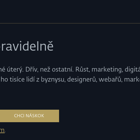
ravidelně
 úterý. Dřív, než ostatní. Růst, marketing, digitá
ho tisíce lidí z byznysu, designerů, webařů, mark
em
.