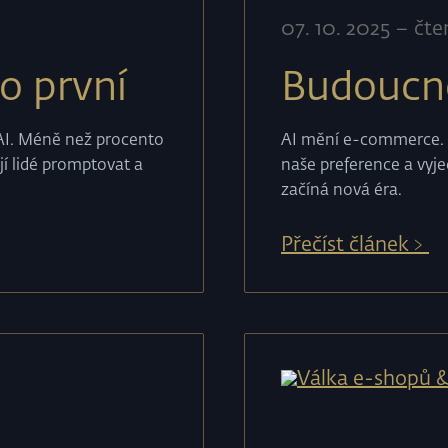
07
.
10
.
2025
–
čte
o první
Budoucn
 AI. Méně než procento
AI mění e-commerce. N
ají lidé promptovat a
naše preference a vyje
začíná nová éra.
Přečíst článek﹥