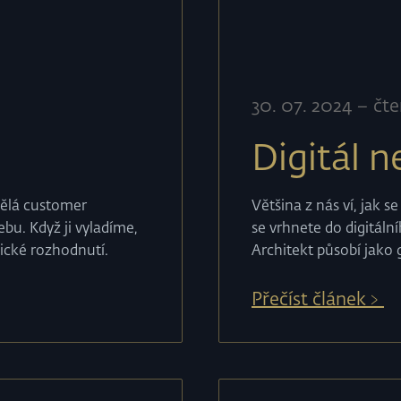
30
.
07
.
2024
–
čte
Digitál 
kvělá customer
Většina z nás ví, jak s
bu. Když ji vyladíme,
se vrhnete do digitální
gické rozhodnutí.
Architekt působí jako 
Přečíst článek﹥