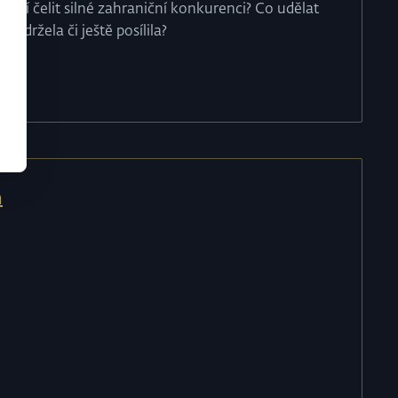
ydrží čelit silné zahraniční konkurenci? Co udělat
a udržela či ještě posílila?