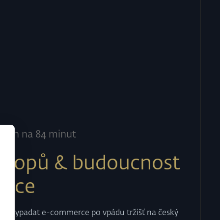
lech na 84 minut
shopů & budoucnost
erce
bude vypadat e-commerce po vpádu tržišť na český