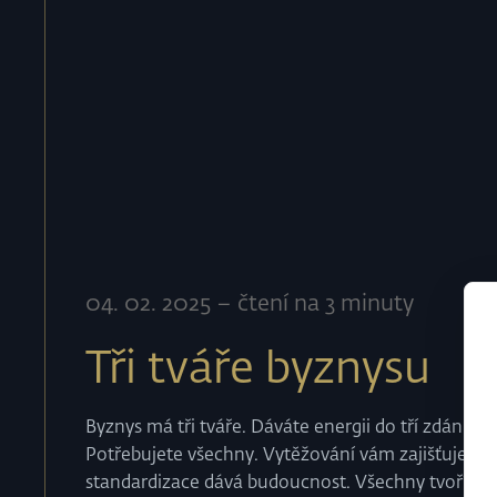
04
.
02
.
2025
–
čtení na 3 minuty
Tři tváře byznysu
Byznys má tři tváře. Dáváte energii do tří zdánlivě
Potřebujete všechny. Vytěžování vám zajišťuje pr
standardizace dává budoucnost. Všechny tvoří jed