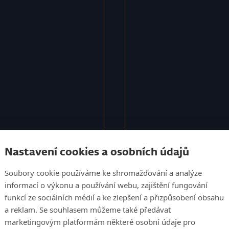
09
.
01
.
2025
–
pos
Nastavení cookies a osobních údajů
Válka e-
Soubory cookie používáme ke shromažďování a analýze
informací o výkonu a používání webu, zajištění fungování
e-comm
funkcí ze sociálních médií a ke zlepšení a přizpůsobení obsahu
 různorodých oblastí.
a reklam. Se souhlasem můžeme také předávat
osperitu. Průzkum a
marketingovým platformám některé osobní údaje pro
Socials podcast: Jak 
en celek.