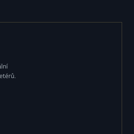
lní
etérů.