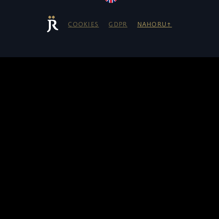
COOKIES
GDPR
NAHORU↑