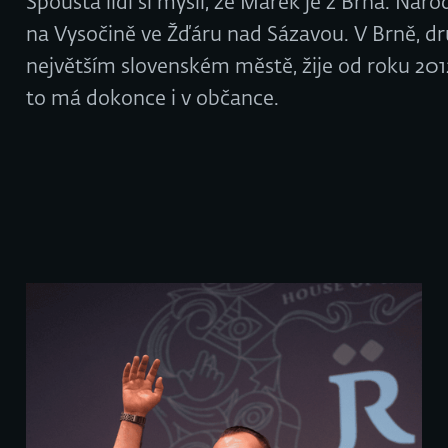
Spousta lidí si myslí, že Marek je z Brna. Narod
na Vysočině ve Žďáru nad Sázavou. V Brně, 
největším slovenském městě, žije od roku 201
to má dokonce i v občance.