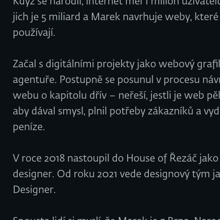
Když se narodil, internet měl 1 milion uživate
jich je 5 miliard a Marek navrhuje weby, které 
používají.
Začal s digitálními projekty jako webový grafi
agentuře. Postupně se posunul v procesu náv
webu o kapitolu dřív – neřeší, jestli je web pě
aby dával smysl, plnil potřeby zákazníků a vyd
peníze.
V roce 2018 nastoupil do House of Řezáč jak
designer. Od roku 2021 vede designový tým j
Designer.