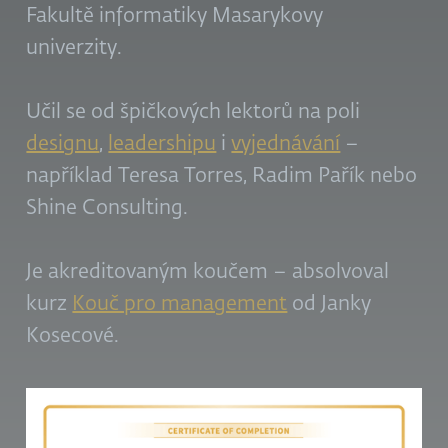
Fakultě informatiky Masarykovy
univerzity.
Učil se od špičkových lektorů na poli
designu
,
leadershipu
i
vyjednávání
–
například Teresa Torres, Radim Pařík nebo
Shine Consulting.
Je akreditovaným koučem – absolvoval
kurz
Kouč pro management
od Janky
Kosecové.