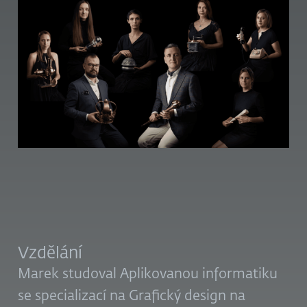
Vzdělání
Marek studoval Aplikovanou informatiku
se specializací na Grafický design na