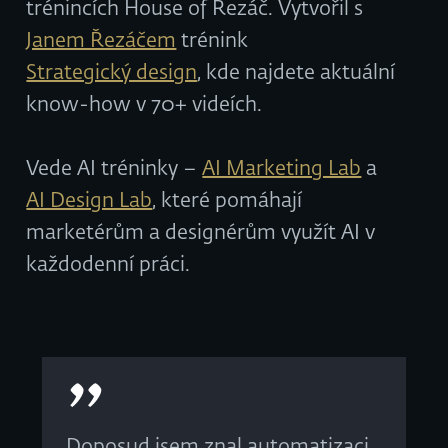
trénincích House of Řezáč. Vytvořil s
Janem Řezáčem
trénink
Strategický design
, kde najdete aktuální
know-how v 70+ videích.
Vede AI tréninky –
AI Marketing Lab
a
AI Design Lab
, které pomáhají
marketérům a designérům využít AI v
každodenní práci.
Doposud jsem znal automatizaci